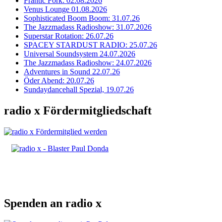
Frantic Fork: 02.08.2026
Venus Lounge 01.08.2026
Sophisticated Boom Boom: 31.07.26
The Jazzmadass Radioshow: 31.07.2026
Superstar Rotation: 26.07.26
SPACEY STARDUST RADIO: 25.07.26
Universal Soundsystem 24.07.2026
The Jazzmadass Radioshow: 24.07.2026
Adventures in Sound 22.07.26
Öder Abend: 20.07.26
Sundaydancehall Spezial, 19.07.26
radio x Fördermitgliedschaft
Spenden an radio x