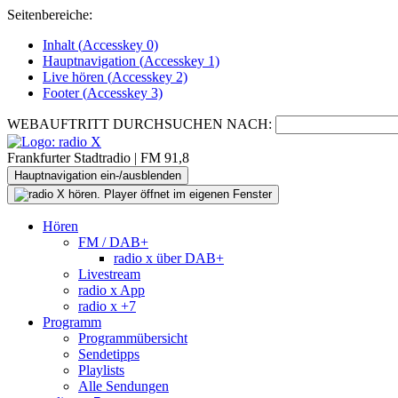
Seitenbereiche:
Inhalt (
Accesskey
0)
Hauptnavigation (
Accesskey
1)
Live
hören (
Accesskey
2)
Footer
(
Accesskey
3)
WEBAUFTRITT DURCHSUCHEN NACH:
Frankfurter Stadtradio | FM 91,8
Hauptnavigation ein-/ausblenden
Hören
FM / DAB+
radio x über DAB+
Livestream
radio x App
radio x +7
Programm
Programmübersicht
Sendetipps
Playlists
Alle Sendungen