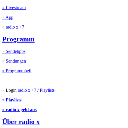
» Livestream
» App
» radio x +7
Programm
» Sendetipps
» Sendungen
» Programmheft
» Login
radio x +7
/
Playlists
» Playlists
» radio x geht aus
Über radio x