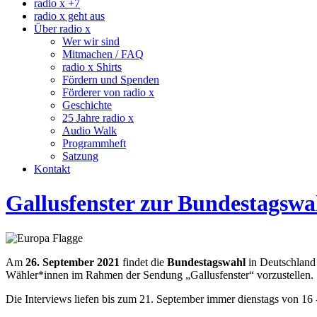
radio x +7
radio x geht aus
Über radio x
Wer wir sind
Mitmachen / FAQ
radio x Shirts
Fördern und Spenden
Förderer von radio x
Geschichte
25 Jahre radio x
Audio Walk
Programmheft
Satzung
Kontakt
Gallusfenster zur Bundestagswa
Am
26. September 2021
findet die
Bundestagswahl
in Deutschland 
Wähler*innen im Rahmen der Sendung „Gallusfenster“ vorzustellen. Sie
Die Interviews liefen bis zum 21. September immer dienstags von 16