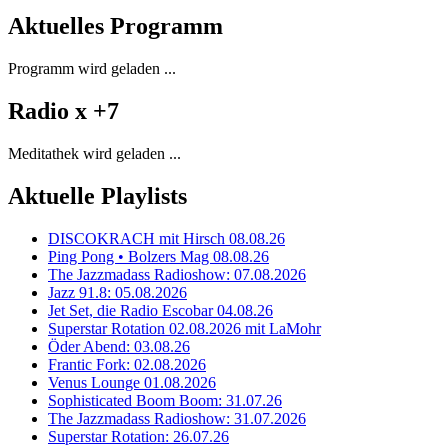
Aktuelles Programm
Programm wird geladen ...
Radio x +7
Meditathek wird geladen ...
Aktuelle Playlists
DISCOKRACH mit Hirsch 08.08.26
Ping Pong • Bolzers Mag 08.08.26
The Jazzmadass Radioshow: 07.08.2026
Jazz 91.8: 05.08.2026
Jet Set, die Radio Escobar 04.08.26
Superstar Rotation 02.08.2026 mit LaMohr
Öder Abend: 03.08.26
Frantic Fork: 02.08.2026
Venus Lounge 01.08.2026
Sophisticated Boom Boom: 31.07.26
The Jazzmadass Radioshow: 31.07.2026
Superstar Rotation: 26.07.26