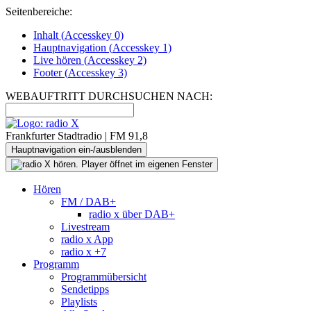
Seitenbereiche:
Inhalt (
Accesskey
0)
Hauptnavigation (
Accesskey
1)
Live
hören (
Accesskey
2)
Footer
(
Accesskey
3)
WEBAUFTRITT DURCHSUCHEN NACH:
Frankfurter Stadtradio | FM 91,8
Hauptnavigation ein-/ausblenden
Hören
FM / DAB+
radio x über DAB+
Livestream
radio x App
radio x +7
Programm
Programmübersicht
Sendetipps
Playlists