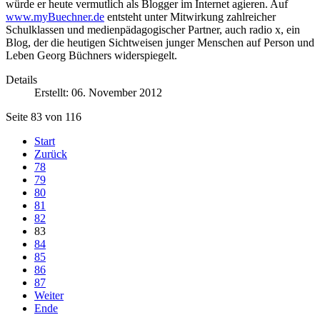
würde er heute vermutlich als Blogger im Internet agieren. Auf
www.myBuechner.de
entsteht unter Mitwirkung zahlreicher
Schulklassen und medienpädagogischer Partner, auch radio x, ein
Blog, der die heutigen Sichtweisen junger Menschen auf Person und
Leben Georg Büchners widerspiegelt.
Details
Erstellt: 06. November 2012
Seite 83 von 116
Start
Zurück
78
79
80
81
82
83
84
85
86
87
Weiter
Ende