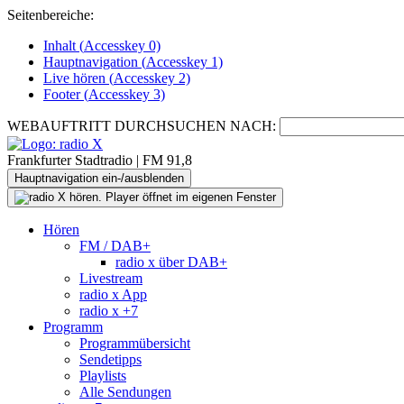
Seitenbereiche:
Inhalt (
Accesskey
0)
Hauptnavigation (
Accesskey
1)
Live
hören (
Accesskey
2)
Footer
(
Accesskey
3)
WEBAUFTRITT DURCHSUCHEN NACH:
Frankfurter Stadtradio | FM 91,8
Hauptnavigation ein-/ausblenden
Hören
FM / DAB+
radio x über DAB+
Livestream
radio x App
radio x +7
Programm
Programmübersicht
Sendetipps
Playlists
Alle Sendungen