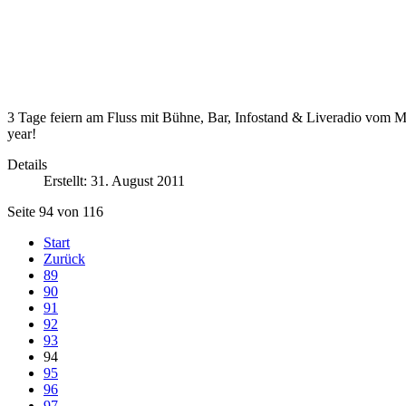
3 Tage feiern am Fluss mit Bühne, Bar, Infostand & Liveradio vom Mu
year!
Details
Erstellt: 31. August 2011
Seite 94 von 116
Start
Zurück
89
90
91
92
93
94
95
96
97