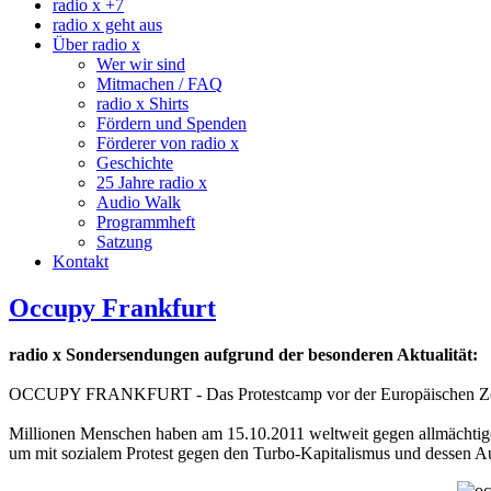
radio x +7
radio x geht aus
Über radio x
Wer wir sind
Mitmachen / FAQ
radio x Shirts
Fördern und Spenden
Förderer von radio x
Geschichte
25 Jahre radio x
Audio Walk
Programmheft
Satzung
Kontakt
Occupy Frankfurt
radio x Sondersendungen aufgrund der besonderen Aktualität:
OCCUPY FRANKFURT - Das Protestcamp vor der Europäischen Ze
Millionen Menschen haben am 15.10.2011 weltweit gegen allmächtige
um mit sozialem Protest gegen den Turbo-Kapitalismus und dessen A