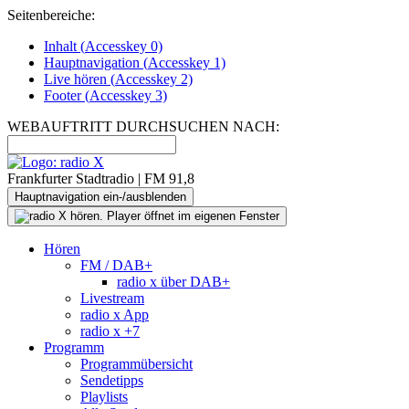
Seitenbereiche:
Inhalt (
Accesskey
0)
Hauptnavigation (
Accesskey
1)
Live
hören (
Accesskey
2)
Footer
(
Accesskey
3)
WEBAUFTRITT DURCHSUCHEN NACH:
Frankfurter Stadtradio | FM 91,8
Hauptnavigation ein-/ausblenden
Hören
FM / DAB+
radio x über DAB+
Livestream
radio x App
radio x +7
Programm
Programmübersicht
Sendetipps
Playlists