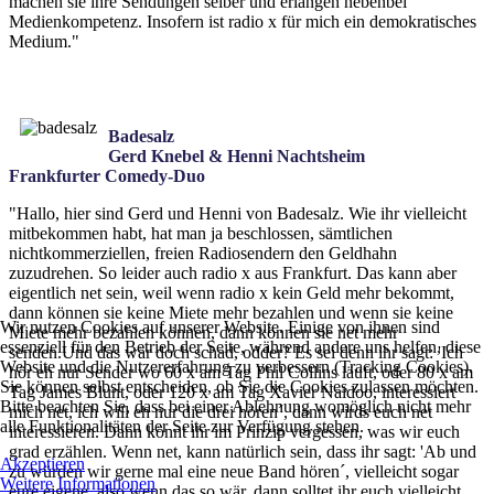
machen sie ihre Sendungen selber und erlangen nebenbei
Medienkompetenz. Insofern ist radio x für mich ein demokratisches
Medium."
Badesalz
Gerd Knebel & Henni Nachtsheim
Frankfurter Comedy-Duo
"Hallo, hier sind Gerd und Henni von Badesalz. Wie ihr vielleicht
mitbekommen habt, hat man ja beschlossen, sämtlichen
nichtkommerziellen, freien Radiosendern den Geldhahn
zuzudrehen. So leider auch radio x aus Frankfurt. Das kann aber
eigentlich net sein, weil wenn radio x kein Geld mehr bekommt,
dann können sie keine Miete mehr bezahlen und wenn sie keine
Wir nutzen Cookies auf unserer Website. Einige von ihnen sind
Miete mehr bezahlen können, dann können sie net mehr
essenziell für den Betrieb der Seite, während andere uns helfen, diese
senden.Und das wär doch schad, odder? Es sei denn ihr sagt: 'Ich
Website und die Nutzererfahrung zu verbessern (Tracking Cookies).
hör eh nur Sender wo 60 x am Tag Phil Collins läuft, oder 80 x am
Sie können selbst entscheiden, ob Sie die Cookies zulassen möchten.
Tag James Blunt, oder 120 x am Tag Xavier Naidoo, interessiert
Bitte beachten Sie, dass bei einer Ablehnung womöglich nicht mehr
mich net, ich will eh nur die drei hören´, dann wirds euch net
alle Funktionalitäten der Seite zur Verfügung stehen.
interessieren. Dann könnt ihr im Prinzip vergessen, was wir euch
grad erzählen. Wenn net, kann natürlich sein, dass ihr sagt: 'Ab und
Akzeptieren
zu würden wir gerne mal eine neue Band hören´, vielleicht sogar
Weitere Informationen
eure eigene, also wenn das so wär, dann solltet ihr euch vielleicht