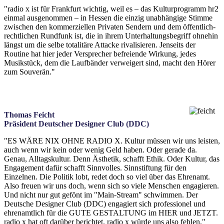
"radio x ist für Frankfurt wichtig, weil es – das Kulturprogramm hr2
einmal ausgenommen – in Hessen die einzig unabhängige Stimme
zwischen den kommerziellen Privaten Sendern und dem öffentlich-
rechtlichen Rundfunk ist, die in ihrem Unterhaltungsbegriff ohnehin
längst um die selbe totalitäre Attacke rivalisieren. Jenseits der
Routine hat hier jeder Versprecher befreiende Wirkung, jedes
Musikstück, dem die Laufbänder verweigert sind, macht den Hörer
zum Souverän."
Thomas Feicht
Präsident Deutscher Designer Club (DDC)
"ES WÄRE NIX OHNE RADIO X. Kultur müssen wir uns leisten,
auch wenn wir kein oder wenig Geld haben. Oder gerade da.
Genau, Alltagskultur. Denn Ästhetik, schafft Ethik. Oder Kultur, das
Engagement dafür schafft Sinnvolles. Sinnstiftung für den
Einzelnen. Die Politik lobt, redet doch so viel über das Ehrenamt.
Also freuen wir uns doch, wenn sich so viele Menschen engagieren.
Und nicht nur gut gefönt im "Main-Stream" schwimmen. Der
Deutsche Designer Club (DDC) engagiert sich professionel und
ehrenamtlich für die GUTE GESTALTUNG im HIER und JETZT.
radio x hat oft darüber berichtet. radio x würde uns also fehlen."