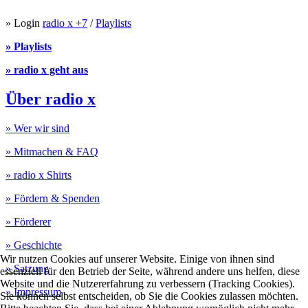
» Login
radio x +7
/
Playlists
» Playlists
» radio x geht aus
Über radio x
» Wer wir sind
» Mitmachen & FAQ
» radio x Shirts
» Fördern & Spenden
» Förderer
» Geschichte
Wir nutzen Cookies auf unserer Website. Einige von ihnen sind
» Satzung
essenziell für den Betrieb der Seite, während andere uns helfen, diese
Website und die Nutzererfahrung zu verbessern (Tracking Cookies).
» Impressum
Sie können selbst entscheiden, ob Sie die Cookies zulassen möchten.