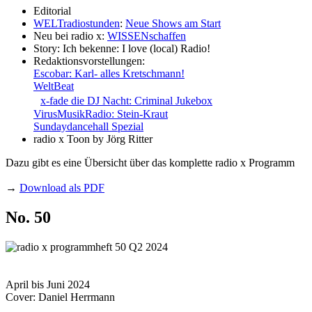
Editorial
WELTradiostunden
:
Neue Shows am Start
Neu bei radio x:
WISSENschaffen
Story: Ich bekenne: I love (local) Radio!
Redaktionsvorstellungen:
Escobar: Karl- alles Kretschmann!
WeltBeat
x-fade die DJ Nacht: Criminal Jukebox
VirusMusikRadio: Stein-Kraut
Sundaydancehall Spezial
radio x Toon by Jörg Ritter
Dazu gibt es eine Übersicht über das komplette radio x Programm
→
Download als PDF
No. 50
April bis Juni 2024
Cover: Daniel Herrmann