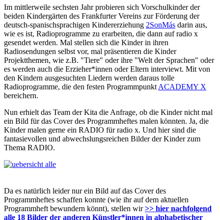
Im mittlerweile sechsten Jahr probieren sich Vorschulkinder der
beiden Kindergärten des Frankfurter Vereins zur Förderung der
deutsch-spanischsprachigen Kindererziehung
2SonMás
darin aus,
wie es ist, Radioprogramme zu erarbeiten, die dann auf radio x
gesendet werden. Mal stellen sich die Kinder in ihren
Radiosendungen selbst vor, mal präsentieren die Kinder
Projektthemen, wie z.B. "Tiere" oder ihre "Welt der Sprachen" oder
es werden auch die Erzieher*innen oder Eltern interviewt. Mit von
den Kindern ausgesuchten Liedern werden daraus tolle
Radioprogramme, die den festen Programmpunkt
ACADEMY X
bereichern.
Nun erhielt das Team der Kita die Anfrage, ob die Kinder nicht mal
ein Bild für das Cover des Programmheftes malen könnten. Ja, die
Kinder malen gerne ein RADIO für radio x. Und hier sind die
fantasievollen und abwechslungsreichen Bilder der Kinder zum
Thema RADIO.
Da es natürlich leider nur ein Bild auf das Cover des
Programmheftes schaffen konnte (wie ihr auf dem aktuellen
Programmheft bewundern könnt), stellen wir
>> hier nachfolgend
alle 18 Bilder der anderen Künstler*innen in alphabetischer