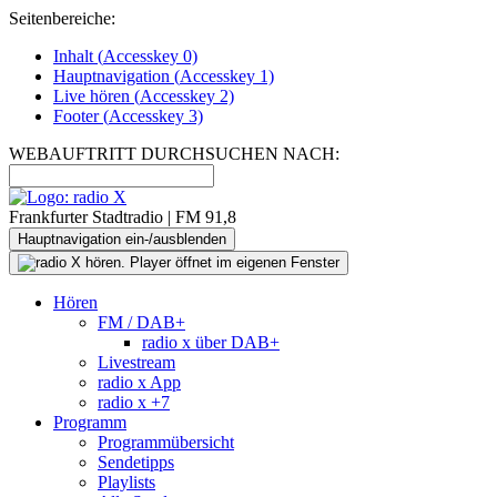
Seitenbereiche:
Inhalt (
Accesskey
0)
Hauptnavigation (
Accesskey
1)
Live
hören (
Accesskey
2)
Footer
(
Accesskey
3)
WEBAUFTRITT DURCHSUCHEN NACH:
Frankfurter Stadtradio | FM 91,8
Hauptnavigation ein-/ausblenden
Hören
FM / DAB+
radio x über DAB+
Livestream
radio x App
radio x +7
Programm
Programmübersicht
Sendetipps
Playlists