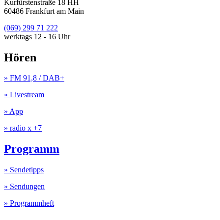
Kurfürstenstraße 18 HH
60486 Frankfurt am Main
(069) 299 71 222
werktags 12 - 16 Uhr
Hören
» FM 91,8 / DAB+
» Livestream
» App
» radio x +7
Programm
» Sendetipps
» Sendungen
» Programmheft