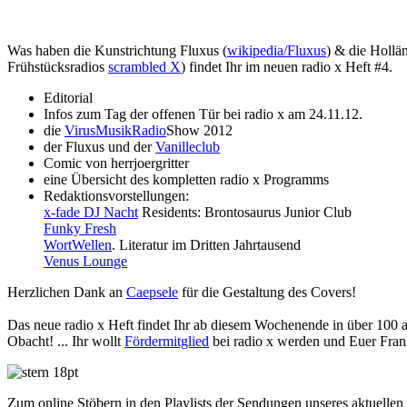
Was haben die Kunstrichtung Fluxus (
wikipedia/Fluxus
) & die Hollä
Frühstücksradios
scrambled X
) findet Ihr im neuen radio x Heft #4.
Editorial
Infos zum Tag der offenen Tür bei radio x am 24.11.12.
die
VirusMusikRadio
Show 2012
der Fluxus und der
Vanilleclub
Comic von herrjoergritter
eine Übersicht des kompletten radio x Programms
Redaktionsvorstellungen:
x-fade DJ Nacht
Residents: Brontosaurus Junior Club
Funky Fresh
WortWellen
. Literatur im Dritten Jahrtausend
Venus Lounge
Herzlichen Dank an
Caepsele
für die Gestaltung des Covers!
Das neue radio x Heft findet Ihr ab diesem Wochenende in über 100 
Obacht! ... Ihr wollt
Fördermitglied
bei radio x werden und Euer Frank
Zum online Stöbern in den Playlists der Sendungen unseres aktuellen 