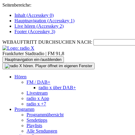
Seitenbereiche:
Inhalt (
Accesskey
0)
Hauptnavigation (
Accesskey
1)
Live
hören (
Accesskey
2)
Footer
(
Accesskey
3)
WEBAUFTRITT DURCHSUCHEN NACH:
Frankfurter Stadtradio | FM 91,8
Hauptnavigation ein-/ausblenden
Hören
FM / DAB+
radio x über DAB+
Livestream
radio x App
radio x +7
Programm
Programmübersicht
Sendetipps
Playlists
Alle Sendungen