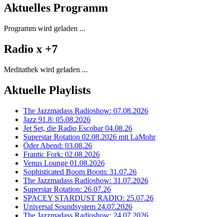
Aktuelles Programm
Programm wird geladen ...
Radio x +7
Meditathek wird geladen ...
Aktuelle Playlists
The Jazzmadass Radioshow: 07.08.2026
Jazz 91.8: 05.08.2026
Jet Set, die Radio Escobar 04.08.26
Superstar Rotation 02.08.2026 mit LaMohr
Öder Abend: 03.08.26
Frantic Fork: 02.08.2026
Venus Lounge 01.08.2026
Sophisticated Boom Boom: 31.07.26
The Jazzmadass Radioshow: 31.07.2026
Superstar Rotation: 26.07.26
SPACEY STARDUST RADIO: 25.07.26
Universal Soundsystem 24.07.2026
The Jazzmadass Radioshow: 24.07.2026