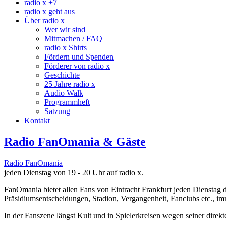
radio x +7
radio x geht aus
Über radio x
Wer wir sind
Mitmachen / FAQ
radio x Shirts
Fördern und Spenden
Förderer von radio x
Geschichte
25 Jahre radio x
Audio Walk
Programmheft
Satzung
Kontakt
Radio FanOmania & Gäste
Radio FanOmania
jeden Dienstag von 19 - 20 Uhr auf radio x.
FanOmania bietet allen Fans von Eintracht Frankfurt jeden Dienstag 
Präsidiumsentscheidungen, Stadion, Vergangenheit, Fanclubs etc., i
In der Fanszene längst Kult und in Spielerkreisen wegen seiner direk