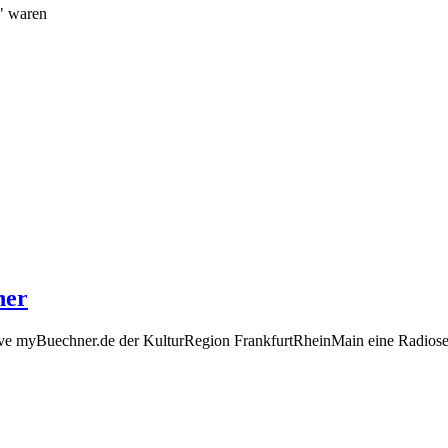
" waren
ner
ive myBuechner.de der KulturRegion FrankfurtRheinMain eine Radios