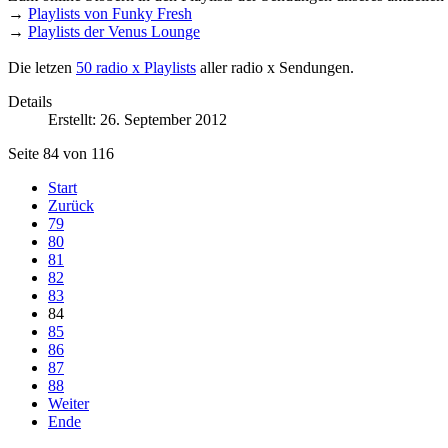
→
Playlists von Funky Fresh
→
Playlists der Venus Lounge
Die letzen
50 radio x Playlists
aller radio x Sendungen.
Details
Erstellt: 26. September 2012
Seite 84 von 116
Start
Zurück
79
80
81
82
83
84
85
86
87
88
Weiter
Ende