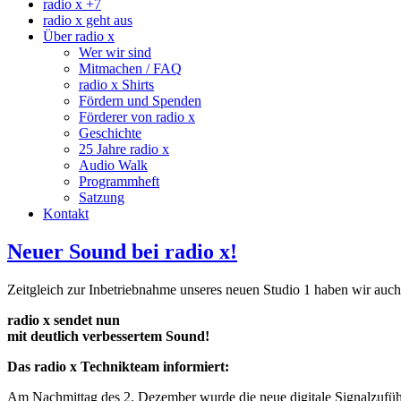
radio x +7
radio x geht aus
Über radio x
Wer wir sind
Mitmachen / FAQ
radio x Shirts
Fördern und Spenden
Förderer von radio x
Geschichte
25 Jahre radio x
Audio Walk
Programmheft
Satzung
Kontakt
Neuer Sound bei radio x!
Zeitgleich zur Inbetriebnahme unseres neuen Studio 1 haben wir auch 
radio x sendet nun
mit deutlich verbessertem Sound!
Das radio x Technikteam informiert:
Am Nachmittag des 2. Dezember wurde die neue digitale Signalzufü