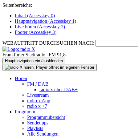
Seitenbereiche:
Inhalt (
Accesskey
0)
Hauptnavigation (
Accesskey
1)
Live
hören (
Accesskey
2)
Footer
(
Accesskey
3)
WEBAUFTRITT DURCHSUCHEN NACH:
Frankfurter Stadtradio | FM 91,8
Hauptnavigation ein-/ausblenden
Hören
FM / DAB+
radio x über DAB+
Livestream
radio x App
radio x +7
Programm
Programmübersicht
Sendetipps
Playlists
Alle Sendungen