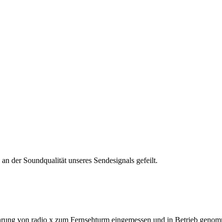
an der Soundqualität unseres Sendesignals gefeilt.
hrung von radio x zum Fernsehturm eingemessen und in Betrieb genom