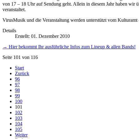
von 17 – 18 Uhr auf Sendung geht. Allein in diesem Jahr haben wir ü
veranstaltet.
VirusMusik und die Veranstaltung werden unterstützt vom Kulturamt d
Details
Erstellt: 01. Dezember 2010
→ Hier bekommt Ihr ausführliche Infos zum Lineup & allen Bands!
Seite 101 von 116
Start
Zurück
96
97
98
99
100
101
102
103
104
105
Weiter