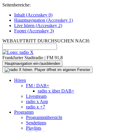
Seitenbereiche:
Inhalt (
Accesskey
0)
Hauptnavigation (
Accesskey
1)
Live
hören (
Accesskey
2)
Footer
(
Accesskey
3)
WEBAUFTRITT DURCHSUCHEN NACH:
Frankfurter Stadtradio | FM 91,8
Hauptnavigation ein-/ausblenden
Hören
FM / DAB+
radio x über DAB+
Livestream
radio x App
radio x +7
Programm
Programmübersicht
Sendetipps
Playlists