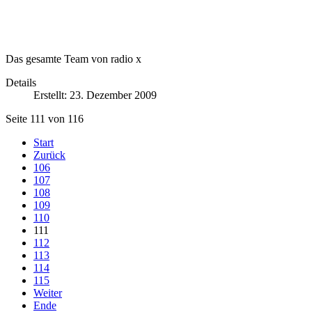
Das gesamte Team von radio x
Details
Erstellt: 23. Dezember 2009
Seite 111 von 116
Start
Zurück
106
107
108
109
110
111
112
113
114
115
Weiter
Ende