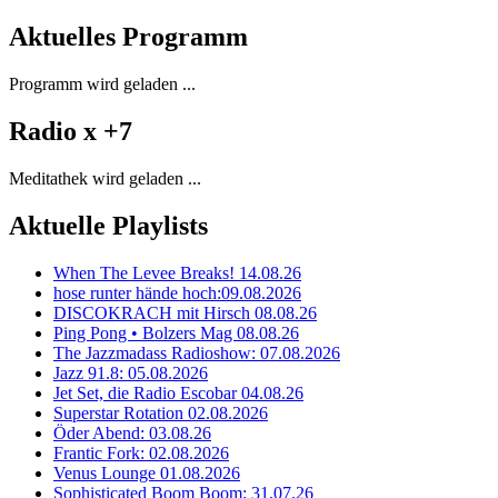
Aktuelles Programm
Programm wird geladen ...
Radio x +7
Meditathek wird geladen ...
Aktuelle Playlists
When The Levee Breaks! 14.08.26
hose runter hände hoch:09.08.2026
DISCOKRACH mit Hirsch 08.08.26
Ping Pong • Bolzers Mag 08.08.26
The Jazzmadass Radioshow: 07.08.2026
Jazz 91.8: 05.08.2026
Jet Set, die Radio Escobar 04.08.26
Superstar Rotation 02.08.2026
Öder Abend: 03.08.26
Frantic Fork: 02.08.2026
Venus Lounge 01.08.2026
Sophisticated Boom Boom: 31.07.26