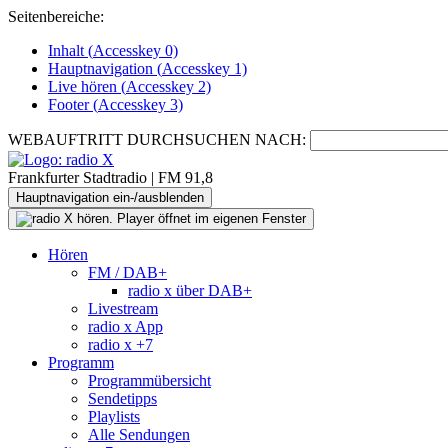
Seitenbereiche:
Inhalt (
Accesskey
0)
Hauptnavigation (
Accesskey
1)
Live
hören (
Accesskey
2)
Footer
(
Accesskey
3)
WEBAUFTRITT DURCHSUCHEN NACH:
Frankfurter Stadtradio | FM 91,8
Hauptnavigation ein-/ausblenden
Hören
FM / DAB+
radio x über DAB+
Livestream
radio x App
radio x +7
Programm
Programmübersicht
Sendetipps
Playlists
Alle Sendungen