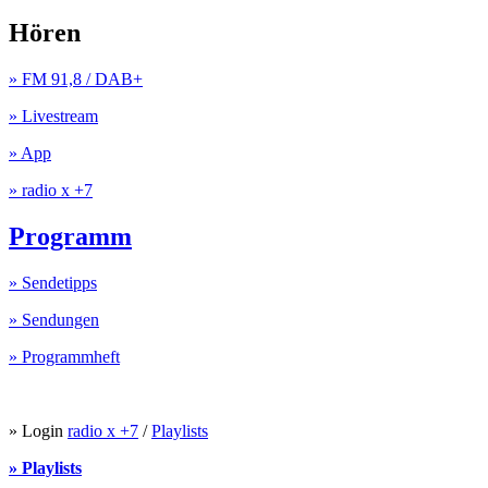
Hören
» FM 91,8 / DAB+
» Livestream
» App
» radio x +7
Programm
» Sendetipps
» Sendungen
» Programmheft
» Login
radio x +7
/
Playlists
» Playlists