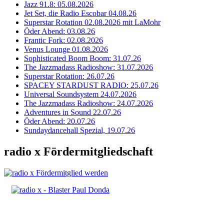
Jazz 91.8: 05.08.2026
Jet Set, die Radio Escobar 04.08.26
Superstar Rotation 02.08.2026 mit LaMohr
Öder Abend: 03.08.26
Frantic Fork: 02.08.2026
Venus Lounge 01.08.2026
Sophisticated Boom Boom: 31.07.26
The Jazzmadass Radioshow: 31.07.2026
Superstar Rotation: 26.07.26
SPACEY STARDUST RADIO: 25.07.26
Universal Soundsystem 24.07.2026
The Jazzmadass Radioshow: 24.07.2026
Adventures in Sound 22.07.26
Öder Abend: 20.07.26
Sundaydancehall Spezial, 19.07.26
radio x Fördermitgliedschaft