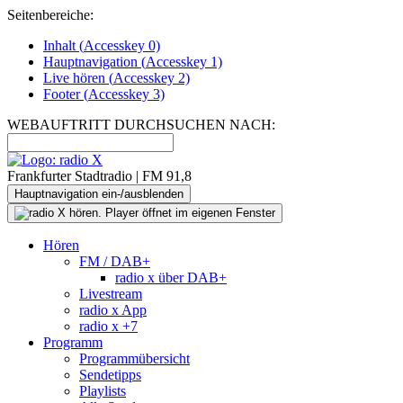
Seitenbereiche:
Inhalt (
Accesskey
0)
Hauptnavigation (
Accesskey
1)
Live
hören (
Accesskey
2)
Footer
(
Accesskey
3)
WEBAUFTRITT DURCHSUCHEN NACH:
Frankfurter Stadtradio | FM 91,8
Hauptnavigation ein-/ausblenden
Hören
FM / DAB+
radio x über DAB+
Livestream
radio x App
radio x +7
Programm
Programmübersicht
Sendetipps
Playlists