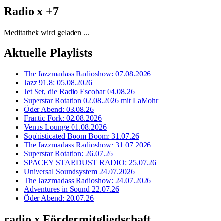
Radio x +7
Meditathek wird geladen ...
Aktuelle Playlists
The Jazzmadass Radioshow: 07.08.2026
Jazz 91.8: 05.08.2026
Jet Set, die Radio Escobar 04.08.26
Superstar Rotation 02.08.2026 mit LaMohr
Öder Abend: 03.08.26
Frantic Fork: 02.08.2026
Venus Lounge 01.08.2026
Sophisticated Boom Boom: 31.07.26
The Jazzmadass Radioshow: 31.07.2026
Superstar Rotation: 26.07.26
SPACEY STARDUST RADIO: 25.07.26
Universal Soundsystem 24.07.2026
The Jazzmadass Radioshow: 24.07.2026
Adventures in Sound 22.07.26
Öder Abend: 20.07.26
radio x Fördermitgliedschaft