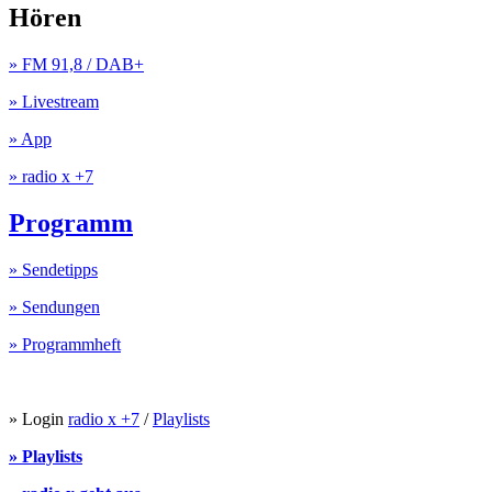
Hören
» FM 91,8 / DAB+
» Livestream
» App
» radio x +7
Programm
» Sendetipps
» Sendungen
» Programmheft
» Login
radio x +7
/
Playlists
» Playlists