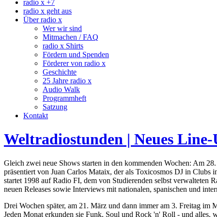
radio x +7
radio x geht aus
Über radio x
Wer wir sind
Mitmachen / FAQ
radio x Shirts
Fördern und Spenden
Förderer von radio x
Geschichte
25 Jahre radio x
Audio Walk
Programmheft
Satzung
Kontakt
Weltradiostunden | Neues Line
Gleich zwei neue Shows starten in den kommenden Wochen: Am 28. F
präsentiert von Juan Carlos Mataix, der als Toxicosmos DJ in Clubs 
startet 1998 auf Radio FI, dem von Studierenden selbst verwalteten R
neuen Releases sowie Interviews mit nationalen, spanischen und inte
Drei Wochen später, am 21. März und dann immer am 3. Freitag im 
Jeden Monat erkunden sie Funk, Soul und Rock 'n' Roll - und alles, w