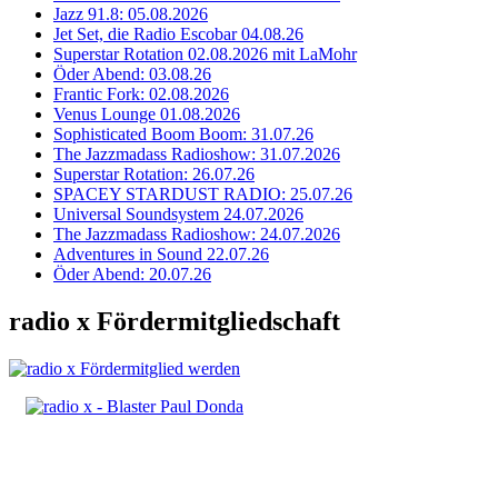
Jazz 91.8: 05.08.2026
Jet Set, die Radio Escobar 04.08.26
Superstar Rotation 02.08.2026 mit LaMohr
Öder Abend: 03.08.26
Frantic Fork: 02.08.2026
Venus Lounge 01.08.2026
Sophisticated Boom Boom: 31.07.26
The Jazzmadass Radioshow: 31.07.2026
Superstar Rotation: 26.07.26
SPACEY STARDUST RADIO: 25.07.26
Universal Soundsystem 24.07.2026
The Jazzmadass Radioshow: 24.07.2026
Adventures in Sound 22.07.26
Öder Abend: 20.07.26
radio x Fördermitgliedschaft