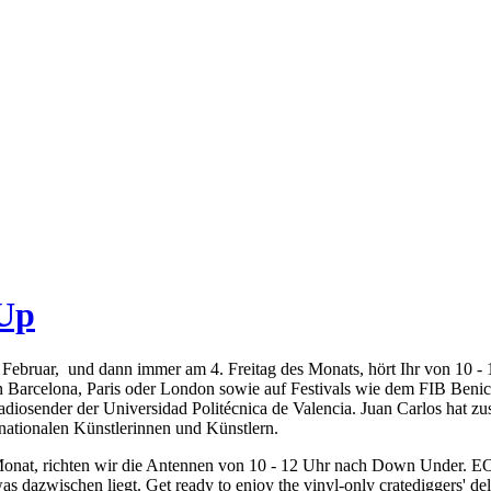
-Up
ebruar, und dann immer am 4. Freitag des Monats, hört Ihr von 10 -
in Barcelona, Paris oder London sowie auf Festivals wie dem FIB Benicà
adiosender der Universidad Politécnica de Valencia. Juan Carlos hat zu
rnationalen Künstlerinnen und Künstlern.
Monat, richten wir die Antennen von 10 - 12 Uhr nach Down Under. E
as dazwischen liegt. Get ready to enjoy the vinyl-only cratediggers' d