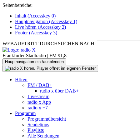
Seitenbereiche:
Inhalt (
Accesskey
0)
Hauptnavigation (
Accesskey
1)
Live
hören (
Accesskey
2)
Footer
(
Accesskey
3)
WEBAUFTRITT DURCHSUCHEN NACH:
Frankfurter Stadtradio | FM 91,8
Hauptnavigation ein-/ausblenden
Hören
FM / DAB+
radio x über DAB+
Livestream
radio x App
radio x +7
Programm
Programmübersicht
Sendetipps
Playlists
Alle Sendungen