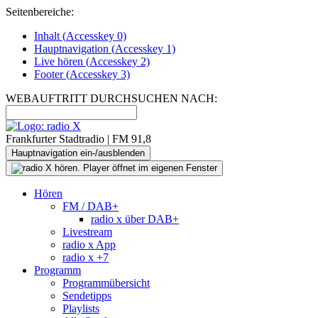
Seitenbereiche:
Inhalt (
Accesskey
0)
Hauptnavigation (
Accesskey
1)
Live
hören (
Accesskey
2)
Footer
(
Accesskey
3)
WEBAUFTRITT DURCHSUCHEN NACH:
Frankfurter Stadtradio | FM 91,8
Hauptnavigation ein-/ausblenden
Hören
FM / DAB+
radio x über DAB+
Livestream
radio x App
radio x +7
Programm
Programmübersicht
Sendetipps
Playlists