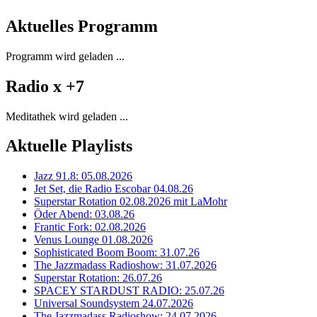
Aktuelles Programm
Programm wird geladen ...
Radio x +7
Meditathek wird geladen ...
Aktuelle Playlists
Jazz 91.8: 05.08.2026
Jet Set, die Radio Escobar 04.08.26
Superstar Rotation 02.08.2026 mit LaMohr
Öder Abend: 03.08.26
Frantic Fork: 02.08.2026
Venus Lounge 01.08.2026
Sophisticated Boom Boom: 31.07.26
The Jazzmadass Radioshow: 31.07.2026
Superstar Rotation: 26.07.26
SPACEY STARDUST RADIO: 25.07.26
Universal Soundsystem 24.07.2026
The Jazzmadass Radioshow: 24.07.2026