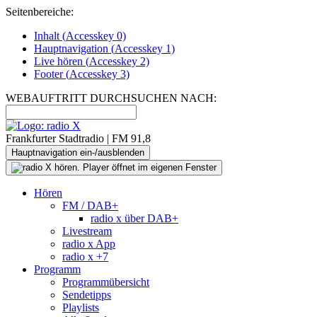
Seitenbereiche:
Inhalt (
Accesskey
0)
Hauptnavigation (
Accesskey
1)
Live
hören (
Accesskey
2)
Footer
(
Accesskey
3)
WEBAUFTRITT DURCHSUCHEN NACH:
Frankfurter Stadtradio | FM 91,8
Hauptnavigation ein-/ausblenden
Hören
FM / DAB+
radio x über DAB+
Livestream
radio x App
radio x +7
Programm
Programmübersicht
Sendetipps
Playlists