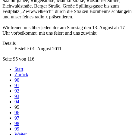
Saalburgallee, Ringelstraße, Mainkurstraße, Roßdorfer Straße,
Eichwaldstraße, Berger Straße, Große Spillingsgasse bis zum
Festplatz „Zwiwwelkerch“ durch die Straßen Bornheims schlängeln
und unser feines radio x präsentieren.
Wir freuen uns über jeden der am Samstag den 13. August ab 17
Uhr vorbeikommt, mit uns feiert und uns zuwinkt.
Details
Erstellt: 01. August 2011
Seite 95 von 116
Start
Zurück
90
91
92
93
94
95
96
97
98
99
Weiter