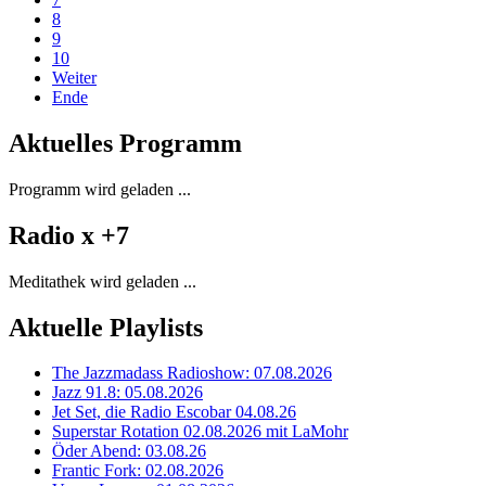
8
9
10
Weiter
Ende
Aktuelles Programm
Programm wird geladen ...
Radio x +7
Meditathek wird geladen ...
Aktuelle Playlists
The Jazzmadass Radioshow: 07.08.2026
Jazz 91.8: 05.08.2026
Jet Set, die Radio Escobar 04.08.26
Superstar Rotation 02.08.2026 mit LaMohr
Öder Abend: 03.08.26
Frantic Fork: 02.08.2026