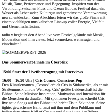
Musik, Tanz, Performance und Begegnung. Inspiriert von der
Verbindung zwischen Fluss und Ozean lädt das Festival dazu ein,
Wasser als Lebensader, Kulturgut und gemeinsame Verantwortung
neu zu entdecken. Zum Abschluss feiern wir das große Finale mit
einem vielfältigen musikalischen Line-up voller Energie, Vielfalt
und Gemeinschaftssinn.
radio x begleitet den Abend live vom Festivalgelände mit Musik,
Moderation und Interviews. Jetzt vormerken, weitersagen und
einschalten!
Das Sommerwerft-Finale im Überblick
15:00 Start der Liveübertragung mit Interviews
16:00 – 16.50 Uhr | Cris Cosmo, Conscious Pop
Den Künstlernamen „Cosmo“ erhielt Cris in Südamerika, als er mit
Straßenmusik um die Welt zog. Cris‘ größte Leidenschaft ist die
Bühne. Seine Mission: Inspiration, Motivation und Interaktion für
die Menschen da draußen. Mit spontanen Freestyles schreibt Cris
live neue Songs auf der Bühne und bricht Eis in Sekunden. Seine
tighte, gewachsene Band tanzt mit ihm und dem Publikum und
ballert dazu einen Wall of Groove und Sound von der Bühne.