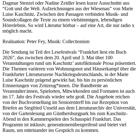
Dagmar Stenzel oder Nadine Zeidler lesen kurze Ausschnitte aus
“Gott und die Welt. Aufzeichnungen aus der Wiesenau” von Marie
Luise Kaschnitz. Zwischen den Passagen verbinden Musik- und
Soundcollagen die Texte zu einem vielstimmigen, lebendigen
Hörerlebnis. So wird Literatur hörbar – auf eine Art, die nur radio x
möglich macht.
Realisation: Peter Fey, Musik: Collectionism
Die Sendung ist Teil des Lesefestivals “Frankfurt liest ein Buch
2026”, das zwischen dem 20. April und 3. Mai über 100
Veranstaltungen rund um Kaschnitz’ autofiktionale Prosa präsentiert.
Die Themen variieren von Wohnungsnot und Häuserkampf über die
Frankfurter Literaturszene Nachkriegsdeutschlands, in der Marie
Luise Kaschnitz prägend gewirkt hat, bis hin zu persönlichen
Erinnerungen von Zeitzeug*innen. Die Bandbreite an
Veranstalter:innen, Spielorten, Mitwirkenden und Formaten ist auch
im 17. Jahr des Festivals wieder sehr groß. Die Angebote reichen
von der Buchvorstellung im Seniorentreff bis zur Rezeption von
Briefen an Siegfried Unseld aus dem Literaturarchiv der Universität,
von der Gartenlesung am Günthersburgpark bis zum Kaschnitz-
Abend in den Kammerspielen des Schauspiel Frankfurt. Das
Programm ist inklusiv, generationenübergreifend und bietet viel
Raum, um miteinander ins Gespräch zu kommen.