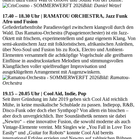
Bild: Daniel Wetzel
17.40 – 18.30 Uhr | RAMATOU ORCHESTRA, Jazz Funk
Afro und Fusion
Gefiederfarbenfrohe Paradiesvögel zwitschern klangvoll durch den
Wald. Das Ramatou-Orchestra (Papageienorchester) ist ein Jazz-
Oktett mit frischem, experimentellem und ganz eigenem Klang. Von
semi-akustischem Jazz mit folkloristischen, afrikanischen Anleihen,
über Neo-Soul und Fusion bis zu Rock, Electro und Ambient-
Elementen versammelt die achtköpfige Vogelschule alle greifbaren
Einflüsse in ausdrucksstarken Melodien und stimmungsvollen
Klangflächen voller spielfreudiger Improvisation und
ausgeklügeltem Arrangement mit Augenzwinkern.
Bild: Ramatou-
Orchestra
19.15 – 20.05 Uhr | Cool Aid, Indie, Pop
Seit ihrer Gründung im Jahr 2019 geben sich Cool Aid reichlich
Mühe, in keine musikalische Schublade zu passen. Indiepop, R&B,
Disco-Funk oder doch eher Synthpop? Von allem ein bisschen –
aber doch unvergleichlich. Ihre Soundästhetik nennen sie dabei
„Newtro“ – eine innovative Fusion, die sowohl moderne als auch
Vintage-Elemente vereint. Mit Singles wie „You Fall in Love Too
Easily“ und „Guitar for Robots“ konnte Cool Aid bereits
international Erfolge erzielen und Newtro auf zahlreichen Bühnen