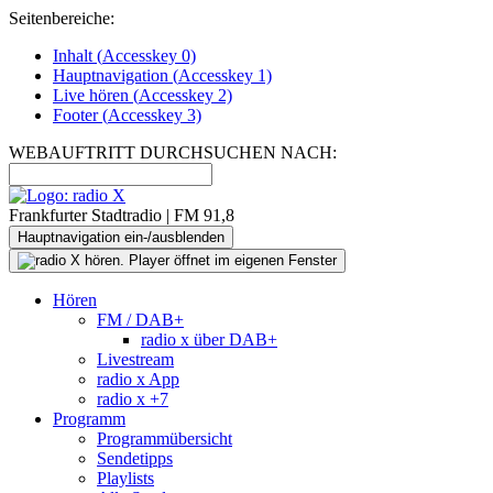
Seitenbereiche:
Inhalt (
Accesskey
0)
Hauptnavigation (
Accesskey
1)
Live
hören (
Accesskey
2)
Footer
(
Accesskey
3)
WEBAUFTRITT DURCHSUCHEN NACH:
Frankfurter Stadtradio | FM 91,8
Hauptnavigation ein-/ausblenden
Hören
FM / DAB+
radio x über DAB+
Livestream
radio x App
radio x +7
Programm
Programmübersicht
Sendetipps
Playlists