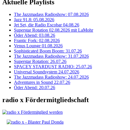
Aktuelle Playlists
The Jazzmadass Radioshow: 07.08.2026
Jazz 91.8: 05.08.2026
Jet Set, die Radio Escobar 04.08.26
Superstar Rotation 02.08.2026 mit LaMohr
Öder Abend: 03.08.26
Frantic Fork: 02.08.2026
Venus Lounge 01.08.2026
Sophisticated Boom Boom: 31.07.26
The Jazzmadass Radioshow: 31.07.2026
Superstar Rotation: 26.07.26
SPACEY STARDUST RADIO: 25.07.26
Universal Soundsystem 24.07.2026
The Jazzmadass Radioshow: 24.07.2026
Adventures in Sound 22.07.26
Öder Abend: 20.07.26
radio x Fördermitgliedschaft