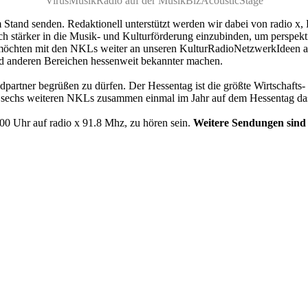
VirusMusikRadio auf der MusikBizAcousticStage
tand senden. Redaktionell unterstützt werden wir dabei von radio x
ch stärker in die Musik- und Kulturförderung einzubinden, um perspekt
r möchten mit den NKLs weiter an unseren KulturRadioNetzwerkIdeen ar
d anderen Bereichen hessenweit bekannter machen.
dpartner begrüßen zu dürfen. Der Hessentag ist die größte Wirtschafts
t sechs weiteren NKLs zusammen einmal im Jahr auf dem Hessentag da
00 Uhr auf radio x 91.8 Mhz, zu hören sein.
Weitere Sendungen sind a