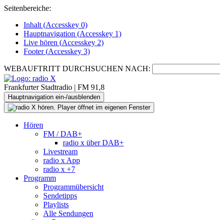
Seitenbereiche:
Inhalt (
Accesskey
0)
Hauptnavigation (
Accesskey
1)
Live
hören (
Accesskey
2)
Footer
(
Accesskey
3)
WEBAUFTRITT DURCHSUCHEN NACH:
Frankfurter Stadtradio | FM 91,8
Hauptnavigation ein-/ausblenden
Hören
FM / DAB+
radio x über DAB+
Livestream
radio x App
radio x +7
Programm
Programmübersicht
Sendetipps
Playlists
Alle Sendungen