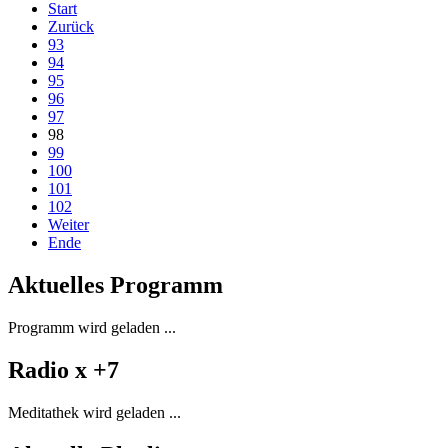
Start
Zurück
93
94
95
96
97
98
99
100
101
102
Weiter
Ende
Aktuelles Programm
Programm wird geladen ...
Radio x +7
Meditathek wird geladen ...