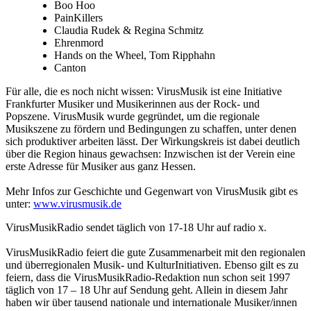
Boo Hoo
PainKillers
Claudia Rudek & Regina Schmitz
Ehrenmord
Hands on the Wheel, Tom Ripphahn
Canton
Für alle, die es noch nicht wissen: VirusMusik ist eine Initiative
Frankfurter Musiker und Musikerinnen aus der Rock- und
Popszene. VirusMusik wurde gegründet, um die regionale
Musikszene zu fördern und Bedingungen zu schaffen, unter denen
sich produktiver arbeiten lässt. Der Wirkungskreis ist dabei deutlich
über die Region hinaus gewachsen: Inzwischen ist der Verein eine
erste Adresse für Musiker aus ganz Hessen.
Mehr Infos zur Geschichte und Gegenwart von VirusMusik gibt es
unter:
www.virusmusik.de
VirusMusikRadio sendet täglich von 17-18 Uhr auf radio x.
VirusMusikRadio feiert die gute Zusammenarbeit mit den regionalen
und überregionalen Musik- und KulturInitiativen. Ebenso gilt es zu
feiern, dass die VirusMusikRadio-Redaktion nun schon seit 1997
täglich von 17 – 18 Uhr auf Sendung geht. Allein in diesem Jahr
haben wir über tausend nationale und internationale Musiker/innen