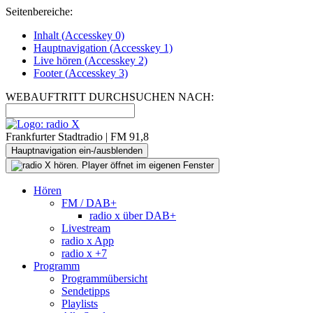
Seitenbereiche:
Inhalt (
Accesskey
0)
Hauptnavigation (
Accesskey
1)
Live
hören (
Accesskey
2)
Footer
(
Accesskey
3)
WEBAUFTRITT DURCHSUCHEN NACH:
Frankfurter Stadtradio | FM 91,8
Hauptnavigation ein-/ausblenden
Hören
FM / DAB+
radio x über DAB+
Livestream
radio x App
radio x +7
Programm
Programmübersicht
Sendetipps
Playlists