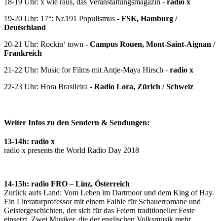
18-19 Uhr: x wie raus, das Veranstaltungsmagazin -
radio x
19-20 Uhr: 17°: Nr.191 Populismus -
FSK, Hamburg /
Deutschland
20-21 Uhr: Rockin‘ town -
Campus Rouen, Mont-Saint-Aignan /
Frankreich
21-22 Uhr: Music for Films mit Antje-Maya Hirsch -
radio x
22-23 Uhr: Hora Brasileira -
Radio Lora, Zürich / Schweiz
Weiter Infos zu den Sendern & Sendungen:
13-14h: radio x
radio x presents the World Radio Day 2018
14-15h: radio FRO – Linz, Österreich
Zurück aufs Land: Vom Leben im Dartmoor und dem King of Hay.
Ein Literaturprofessor mit einem Faible für Schauerromane und
Geistergeschichten, der sich für das Feiern traditioneller Feste
einsetzt. Zwei Musiker, die der englischen Volksmusik mehr