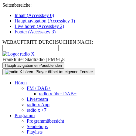
Seitenbereiche:
Inhalt (
Accesskey
0)
Hauptnavigation (
Accesskey
1)
Live
hören (
Accesskey
2)
Footer
(
Accesskey
3)
WEBAUFTRITT DURCHSUCHEN NACH:
Frankfurter Stadtradio | FM 91,8
Hauptnavigation ein-/ausblenden
Hören
FM / DAB+
radio x über DAB+
Livestream
radio x App
radio x +7
Programm
Programmübersicht
Sendetipps
Playlists