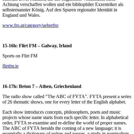
Achtung verschaffen wollen und ein bibliophiler Exzentriker als
selbsternannter König. Auf den Spuren regionaler Identität in
England und Wales.
www.fro.at/category/ueberfro
15-16h: Flirt FM – Galway, Irland
Sports on Flirt FM
flirtfm.ie
16-17h: Beton 7 – Athen, Griechenland
The radio show called "The ABC of FYTA". FYTA present a series
of 26 thematic shows, one for every letter of the English alphabet.
Each show introduces concepts, philosophers, poets and music
projects whose name starts from each specific letter. In alphabetical
order, FYTA re-examine and re-define the world of proper names.
The ABC of FYTA heralds the coming of a new language; it is
essentially a dictionary of pulses and pauses, a study in nominalism,