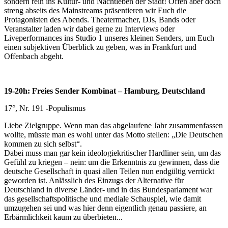
sondern rein ins Kultur- und Nachtleben der Stadt! Offen aber doch
streng abseits des Mainstreams präsentieren wir Euch die
Protagonisten des Abends. Theatermacher, DJs, Bands oder
Veranstalter laden wir dabei gerne zu Interviews oder
Liveperformances ins Studio 1 unseres kleinen Senders, um Euch
einen subjektiven Überblick zu geben, was in Frankfurt und
Offenbach abgeht.
19-20h: Freies Sender Kombinat – Hamburg, Deutschland
17°, Nr. 191 -Populismus
Liebe Zielgruppe. Wenn man das abgelaufene Jahr zusammenfassen
wollte, müsste man es wohl unter das Motto stellen: „Die Deutschen
kommen zu sich selbst“.
Dabei muss man gar kein ideologiekritischer Hardliner sein, um das
Gefühl zu kriegen – nein: um die Erkenntnis zu gewinnen, dass die
deutsche Gesellschaft in quasi allen Teilen nun endgültig verrückt
geworden ist. Anlässlich des Einzugs der Alternative für
Deutschland in diverse Länder- und in das Bundesparlament war
das gesellschaftspolitische und mediale Schauspiel, wie damit
umzugehen sei und was hier denn eigentlich genau passiere, an
Erbärmlichkeit kaum zu überbieten...