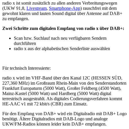
radio x ist somit zusätzlich zu allen anderen Verbreitungswegen
(UKW 91,8,
Livestream
,
Smartphone-App
) rauschfrei mit dem
gewohnt klaren und lauten Sound digital über Antenne auf DAB+
zu empfangen.
Zwei Schritte zum digitalen Empfang von radio x über DAB+:
Scan bzw. Suchlauf nach neu verfügbaren Sendern
durchführen
radio x aus der alphabetischen Senderliste auswählen
Für technisch Interessierte:
radio x wird im VHF-Band über den Kanal 12C (HESSEN SÜD,
227,360 MHz) im Großraum Rhein-Main von den Senderstandorten
Frankfurt Europaturm (5000 Watt), Großer Feldberg (4500 Watt),
Mainz-Kastel (5000 Watt) und Hardberg (5000 Watt) digital
terrestrisch ausgestrahlt. Als digitales Codierungsverfahren kommt
HE-AAC v1 mit 72 kbit/s (CBR) zum Einsatz.
Für den Empfang von DAB+ wird ein Digitalradio mit DAB+ Logo
benötigt. Ältere Digitalradios mit DAB-Logo und analoge
UKW/FM-Radios können leider kein DAB+ empfangen.