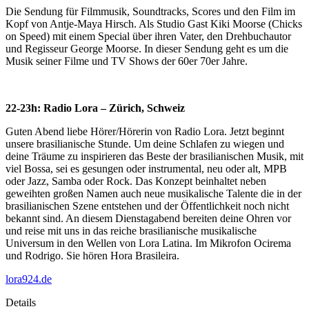
Die Sendung für Filmmusik, Soundtracks, Scores und den Film im
Kopf von Antje-Maya Hirsch. Als Studio Gast Kiki Moorse (Chicks
on Speed) mit einem Special über ihren Vater, den Drehbuchautor
und Regisseur George Moorse. In dieser Sendung geht es um die
Musik seiner Filme und TV Shows der 60er 70er Jahre.
22-23h: Radio Lora – Zürich, Schweiz
Guten Abend liebe Hörer/Hörerin von Radio Lora. Jetzt beginnt
unsere brasilianische Stunde. Um deine Schlafen zu wiegen und
deine Träume zu inspirieren das Beste der brasilianischen Musik, mit
viel Bossa, sei es gesungen oder instrumental, neu oder alt, MPB
oder Jazz, Samba oder Rock. Das Konzept beinhaltet neben
geweihten großen Namen auch neue musikalische Talente die in der
brasilianischen Szene entstehen und der Öffentlichkeit noch nicht
bekannt sind. An diesem Dienstagabend bereiten deine Ohren vor
und reise mit uns in das reiche brasilianische musikalische
Universum in den Wellen von Lora Latina. Im Mikrofon Ocirema
und Rodrigo. Sie hören Hora Brasileira.
lora924.de
Details