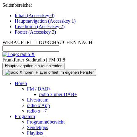
Seitenbereiche:
Inhalt (
Accesskey
0)
Hauptnavigation (
Accesskey
1)
Live
hören (
Accesskey
2)
Footer
(
Accesskey
3)
WEBAUFTRITT DURCHSUCHEN NACH:
Frankfurter Stadtradio | FM 91,8
Hauptnavigation ein-/ausblenden
Hören
FM / DAB+
radio x über DAB+
Livestream
radio x App
radio x +7
Programm
Programmübersicht
Sendetipps
Playlists