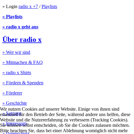
» Login
radio x +7
/
Playlists
» Playlists
» radio x geht aus
Über radio x
» Wer wir sind
» Mitmachen & FAQ
» radio x Shirts
» Fördern & Spenden
» Förderer
» Geschichte
Wir nutzen Cookies auf unserer Website. Einige von ihnen sind
» Satzung
essenziell für den Betrieb der Seite, während andere uns helfen, diese
Website und die Nutzererfahrung zu verbessern (Tracking Cookies).
» Impressum
Sie können selbst entscheiden, ob Sie die Cookies zulassen möchten.
Bitte beachten Sie, dass bei einer Ablehnung womöglich nicht mehr
» Datenschutz