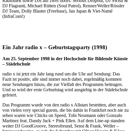
Radiothek sowie DJs auf zwei floors: Serious Dropout, DJ Swish &
DJ Flagranti, Michael Rütten (Soul Patrol), Renner/Weller/Rössler
DJ Team, Dolly Blaster (Freebase), Jan Japan & Viet-Namé
(InfraCom!)
Ein Jahr radio x – Geburtstagsparty (1998)
Am 25. September 1998 in der Hochschule für Bildende Künste
– Städelschule
radio x ist jetzt ein Jahr lang rund um die Uhr auf Sendung: Das
Fazit ist positiv, alle sind immer noch dabei, regelmäßig kommen
neue Sendungen hinzu, die zur Vielfalt des Programms beitragen.
Und so wird der erste Geburtstag wird ausgiebig in der Städelschule
gefeiert.
Das Programm wurde von den radio x Allstars bestritten, aber auch
von vielen very special guests, die bis dahin in Frankfurt noch nie zu
sehen waren wie Chicks on Speed, Tobi Neumann oder Gonzalo
Martinez feat. Dandy Jack + Pink Ellen. Auf dem Line-up standen
weiter DJ GoodGroove, Stereofreund, Sensi & Frank, Weller –