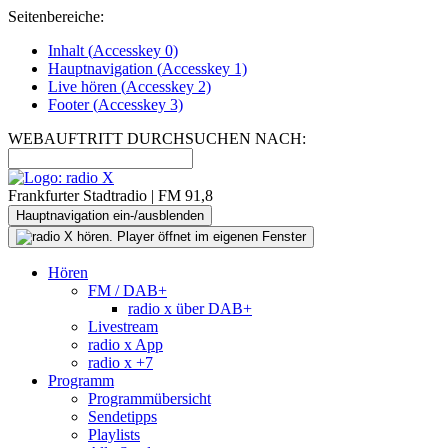
Seitenbereiche:
Inhalt (
Accesskey
0)
Hauptnavigation (
Accesskey
1)
Live
hören (
Accesskey
2)
Footer
(
Accesskey
3)
WEBAUFTRITT DURCHSUCHEN NACH:
Frankfurter Stadtradio | FM 91,8
Hauptnavigation ein-/ausblenden
Hören
FM / DAB+
radio x über DAB+
Livestream
radio x App
radio x +7
Programm
Programmübersicht
Sendetipps
Playlists