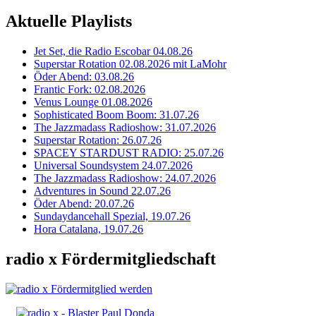
Aktuelle Playlists
Jet Set, die Radio Escobar 04.08.26
Superstar Rotation 02.08.2026 mit LaMohr
Öder Abend: 03.08.26
Frantic Fork: 02.08.2026
Venus Lounge 01.08.2026
Sophisticated Boom Boom: 31.07.26
The Jazzmadass Radioshow: 31.07.2026
Superstar Rotation: 26.07.26
SPACEY STARDUST RADIO: 25.07.26
Universal Soundsystem 24.07.2026
The Jazzmadass Radioshow: 24.07.2026
Adventures in Sound 22.07.26
Öder Abend: 20.07.26
Sundaydancehall Spezial, 19.07.26
Hora Catalana, 19.07.26
radio x Fördermitgliedschaft