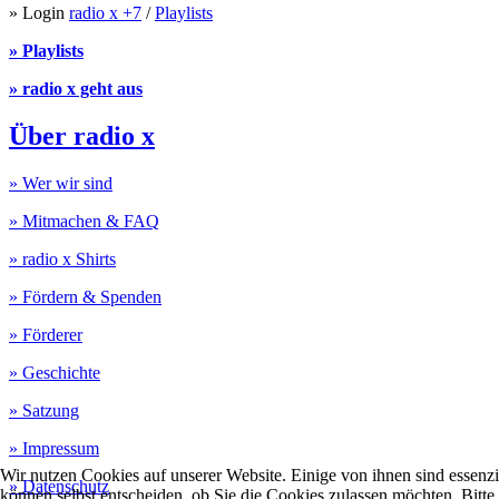
» Login
radio x +7
/
Playlists
» Playlists
» radio x geht aus
Über radio x
» Wer wir sind
» Mitmachen & FAQ
» radio x Shirts
» Fördern & Spenden
» Förderer
» Geschichte
» Satzung
» Impressum
Wir nutzen Cookies auf unserer Website. Einige von ihnen sind essenzi
» Datenschutz
können selbst entscheiden, ob Sie die Cookies zulassen möchten. Bitte