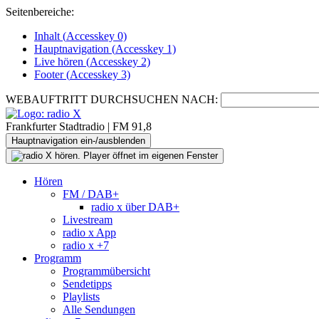
Seitenbereiche:
Inhalt (
Accesskey
0)
Hauptnavigation (
Accesskey
1)
Live
hören (
Accesskey
2)
Footer
(
Accesskey
3)
WEBAUFTRITT DURCHSUCHEN NACH:
Frankfurter Stadtradio | FM 91,8
Hauptnavigation ein-/ausblenden
Hören
FM / DAB+
radio x über DAB+
Livestream
radio x App
radio x +7
Programm
Programmübersicht
Sendetipps
Playlists
Alle Sendungen