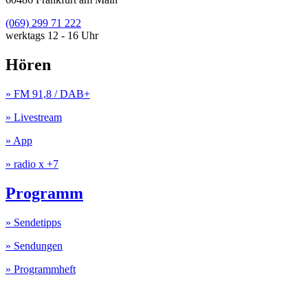
(069) 299 71 222
werktags 12 - 16 Uhr
Hören
» FM 91,8 / DAB+
» Livestream
» App
» radio x +7
Programm
» Sendetipps
» Sendungen
» Programmheft