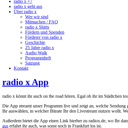
radio x +7
radio x geht aus
Über radio x
Wer wir sind
Mitmachen / FAQ
radio x Shirts
Fördern und Spenden
Förderer von radio x
Geschichte
25 Jahre radio x
Audio Walk
Programmheft
Satzung
Kontakt
radio x App
radio x könnt ihr auch on the road hören. Egal ob ihr im Städtchen t
Die App streamt unser Programm live und zeigt an, welche Sendung g
Ihr auswählen, in welcher Bitrate Ihr den Livestream nutzen wollt.
Außerdem bietet die App einen Link hierher zu radiox.de, wo Ihr dan
aus
erfahrt ihr auch, was sonst noch in Frankfurt los ist.