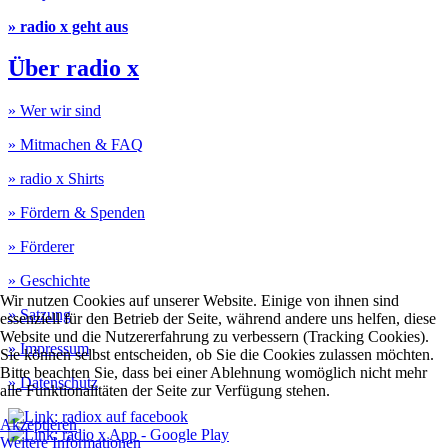
» radio x geht aus
Über radio x
» Wer wir sind
» Mitmachen & FAQ
» radio x Shirts
» Fördern & Spenden
» Förderer
» Geschichte
Wir nutzen Cookies auf unserer Website. Einige von ihnen sind
» Satzung
essenziell für den Betrieb der Seite, während andere uns helfen, diese
Website und die Nutzererfahrung zu verbessern (Tracking Cookies).
» Impressum
Sie können selbst entscheiden, ob Sie die Cookies zulassen möchten.
Bitte beachten Sie, dass bei einer Ablehnung womöglich nicht mehr
» Datenschutz
alle Funktionalitäten der Seite zur Verfügung stehen.
Akzeptieren
Weitere Informationen