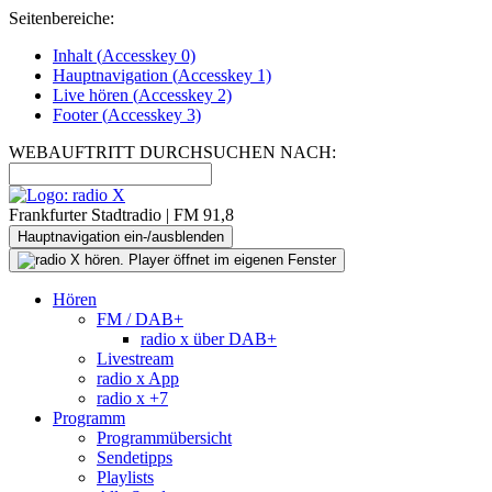
Seitenbereiche:
Inhalt (
Accesskey
0)
Hauptnavigation (
Accesskey
1)
Live
hören (
Accesskey
2)
Footer
(
Accesskey
3)
WEBAUFTRITT DURCHSUCHEN NACH:
Frankfurter Stadtradio | FM 91,8
Hauptnavigation ein-/ausblenden
Hören
FM / DAB+
radio x über DAB+
Livestream
radio x App
radio x +7
Programm
Programmübersicht
Sendetipps
Playlists