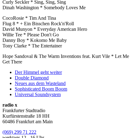
Curly Seckler * Sing, Sing, Sing
Dinah Washington * Somebody Loves Me
CocoRosie * Tim And Tina
Flug 8 * + Ein Bisschen Rock'n'Roll
David Munyon * Everyday American Hero
Willie Tee * Please Don't Go
Danny Boy * Kokomo Me Baby
Tony Clarke * The Entertainer
Hope Sandoval & The Warm Inventions feat. Kurt Vile * Let Me
Get There
Der Himmel geht weiter
Double Diamond
Neues aus dem Wasteland
Sophisticated Boom Boom
Universal Soundsystem
radio x
Frankfurter Stadtradio
Kurfürstenstraße 18 HH
60486 Frankfurt am Main
(069) 299 71 222
werktags 12 - 16 Uhr