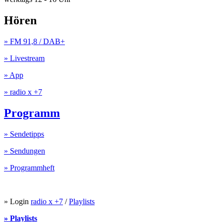
Hören
» FM 91,8 / DAB+
» Livestream
» App
» radio x +7
Programm
» Sendetipps
» Sendungen
» Programmheft
» Login
radio x +7
/
Playlists
» Playlists