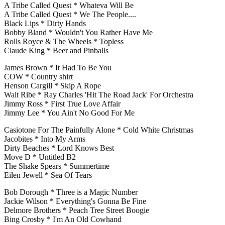
A Tribe Called Quest * Whateva Will Be
A Tribe Called Quest * We The People....
Black Lips * Dirty Hands
Bobby Bland * Wouldn't You Rather Have Me
Rolls Royce & The Wheels * Topless
Claude King * Beer and Pinballs
James Brown * It Had To Be You
COW * Country shirt
Henson Cargill * Skip A Rope
Walt Ribe * Ray Charles 'Hit The Road Jack' For Orchestra
Jimmy Ross * First True Love Affair
Jimmy Lee * You Ain't No Good For Me
Casiotone For The Painfully Alone * Cold White Christmas
Jacobites * Into My Arms
Dirty Beaches * Lord Knows Best
Move D * Untitled B2
The Shake Spears * Summertime
Eilen Jewell * Sea Of Tears
Bob Dorough * Three is a Magic Number
Jackie Wilson * Everything's Gonna Be Fine
Delmore Brothers * Peach Tree Street Boogie
Bing Crosby * I'm An Old Cowhand