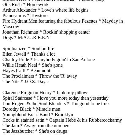
Otis Rush * Homework
Arthur Alexander * Love's where life begins
Pianosaurus * Toystore
Fire Hydrant Men featuring the fabulous Fezettes * Mayday in
Moscow
Jonathan Richman * Rockin' shopping center
Dogs * M.A.U.R.E.E.N
Spiritualized * Soul on fire
Eilen Jewell * Thanks a lot
Charley Pride * Is anybody goin' to San Antone
Willie Heath Neal * She's gone
Hayes Carll * Beaumont
The Proclaimers * Throw the 'R' away
The Nits * J.O.S. Days
Clarence Frogman Henry * I told my pillow
Spiral Staircase * I love you more today than yesterday
Lon Rogers & the Soul Blenders * Too good to be true
Dorothy Black * Miracle man
Youngblood Brass Band * Brooklyn
Cocks in stained satin * Captain Hebe & his Rubbercockarmy
The Jam * Away from the numbers
The Jazzbutcher * She's on drugs