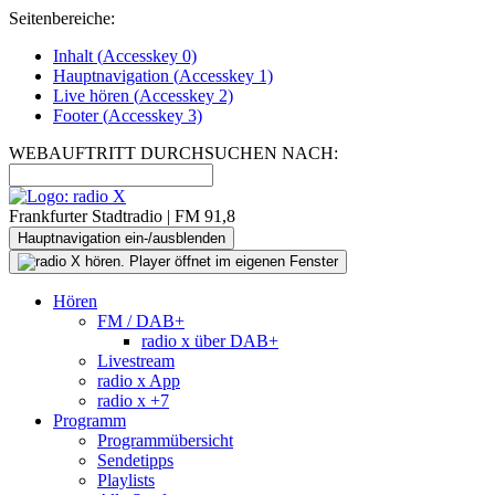
Seitenbereiche:
Inhalt (
Accesskey
0)
Hauptnavigation (
Accesskey
1)
Live
hören (
Accesskey
2)
Footer
(
Accesskey
3)
WEBAUFTRITT DURCHSUCHEN NACH:
Frankfurter Stadtradio | FM 91,8
Hauptnavigation ein-/ausblenden
Hören
FM / DAB+
radio x über DAB+
Livestream
radio x App
radio x +7
Programm
Programmübersicht
Sendetipps
Playlists