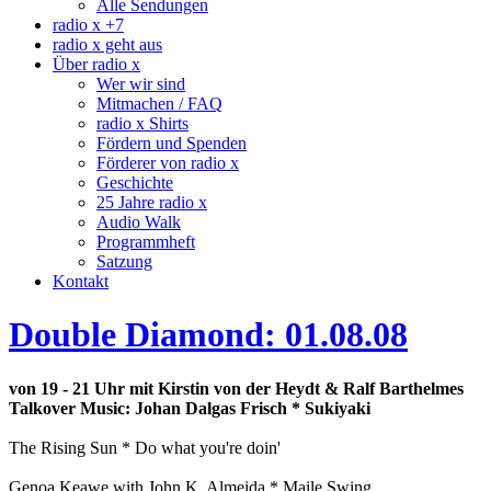
Alle Sendungen
radio x +7
radio x geht aus
Über radio x
Wer wir sind
Mitmachen / FAQ
radio x Shirts
Fördern und Spenden
Förderer von radio x
Geschichte
25 Jahre radio x
Audio Walk
Programmheft
Satzung
Kontakt
Double Diamond: 01.08.08
von 19 - 21 Uhr mit Kirstin von der Heydt & Ralf Barthelmes
Talkover Music: Johan Dalgas Frisch * Sukiyaki
The Rising Sun * Do what you're doin'
Genoa Keawe with John K. Almeida * Maile Swing