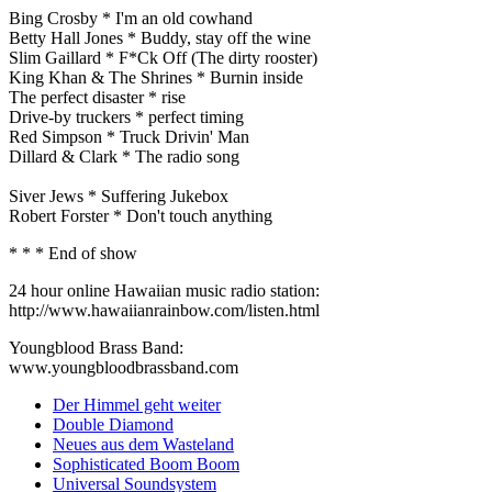
Bing Crosby * I'm an old cowhand
Betty Hall Jones * Buddy, stay off the wine
Slim Gaillard * F*Ck Off (The dirty rooster)
King Khan & The Shrines * Burnin inside
The perfect disaster * rise
Drive-by truckers * perfect timing
Red Simpson * Truck Drivin' Man
Dillard & Clark * The radio song
Siver Jews * Suffering Jukebox
Robert Forster * Don't touch anything
* * * End of show
24 hour online Hawaiian music radio station:
http://www.hawaiianrainbow.com/listen.html
Youngblood Brass Band:
www.youngbloodbrassband.com
Der Himmel geht weiter
Double Diamond
Neues aus dem Wasteland
Sophisticated Boom Boom
Universal Soundsystem