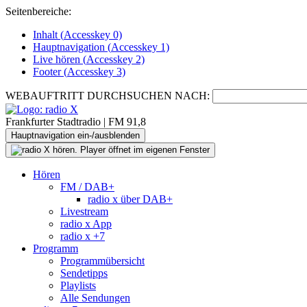
Seitenbereiche:
Inhalt (
Accesskey
0)
Hauptnavigation (
Accesskey
1)
Live
hören (
Accesskey
2)
Footer
(
Accesskey
3)
WEBAUFTRITT DURCHSUCHEN NACH:
Frankfurter Stadtradio | FM 91,8
Hauptnavigation ein-/ausblenden
Hören
FM / DAB+
radio x über DAB+
Livestream
radio x App
radio x +7
Programm
Programmübersicht
Sendetipps
Playlists
Alle Sendungen