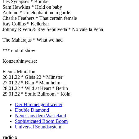
Les Synapses * Bombe
Sam Hawkins * Hold on baby
Antoine * Un elephant me regarde
Charlie Feathers * That certain female
Ray Collins * Kellerbar
Johnny Rivera & Ray Sepulveda * No vale la Peña
The Maharajas * What we had
*** end of show
Konzerthinweise:
Fleur - Mini-Tour
26.01.22 * Gleis 22 * Münster
27.01.22 * Blau * Mannheim
28.01.22 * Wild at Heart * Berlin
29.01.22 * Sonic Ballroom * Köln
Der Himmel geht weiter
Double Diamond
Neues aus dem Wasteland
Sophisticated Boom Boom
Universal Soundsystem
radio x