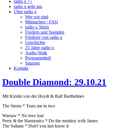
radio x +7
radio x geht aus
Über radio x
Wer wir sind
Mitmachen / FAQ
radio x Shirts
Fördern und Spenden
Förderer von radio x
Geschichte
25 Jahre radio x
Audio Walk
Programmheft
Satzung
Kontakt
Double Diamond: 29.10.21
Mit Kirstin von der Heydt & Ralf Barthelmes
The Stems * Tears me in two
Warsaw * No love lost
Perry & the Harmonics * Do the monkey with James
The Sultans * Don't you just know it