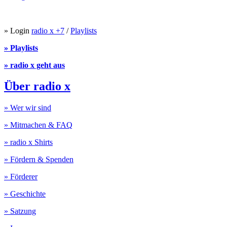
» Login
radio x +7
/
Playlists
» Playlists
» radio x geht aus
Über radio x
» Wer wir sind
» Mitmachen & FAQ
» radio x Shirts
» Fördern & Spenden
» Förderer
» Geschichte
» Satzung