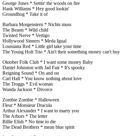
George Jones * Settin' the woods on fire
Hank Williams * Hey good lookin'
Groundhog * Take it of
Barbara Morgenstern * Nichts muss
The Beasts * Wild child
Twisted Nerve * Vertigo
Hollywood Sinners * Meda Igual
Louisiana Red * Little girl take your time
The Young Holt Trio * Ain't their something money can't buy
Oktober Folk Club * I want some money Baby
Daniel Johnston with Jad Fair * It's spooky
Reigning Sound * On and on
Carl Hall * You know nothing about love
The Troggs * Evil woman
Wanda Jackson * Divorce
Zombie Zombie * Halloween
Fleur * Monsieur Dracula
Arthur Alexander * I want to marry you
The Arbors * The letter
Billie Elish * No time to die
The Dead Brothers * mean blue spirit