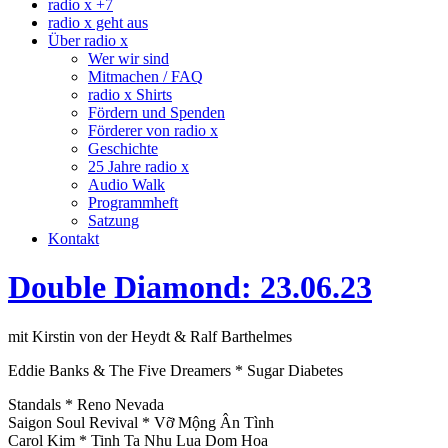
radio x +7
radio x geht aus
Über radio x
Wer wir sind
Mitmachen / FAQ
radio x Shirts
Fördern und Spenden
Förderer von radio x
Geschichte
25 Jahre radio x
Audio Walk
Programmheft
Satzung
Kontakt
Double Diamond: 23.06.23
mit Kirstin von der Heydt & Ralf Barthelmes
Eddie Banks & The Five Dreamers * Sugar Diabetes
Standals * Reno Nevada
Saigon Soul Revival * Vỡ Mộng Ân Tình
Carol Kim * Tinh Ta Nhu Lua Dom Hoa