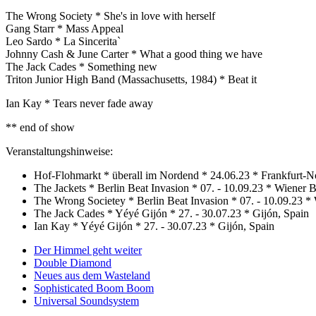
The Wrong Society * She's in love with herself
Gang Starr * Mass Appeal
Leo Sardo * La Sincerita`
Johnny Cash & June Carter * What a good thing we have
The Jack Cades * Something new
Triton Junior High Band (Massachusetts, 1984) * Beat it
Ian Kay * Tears never fade away
** end of show
Veranstaltungshinweise:
Hof-Flohmarkt * überall im Nordend * 24.06.23 * Frankfurt-
The Jackets * Berlin Beat Invasion * 07. - 10.09.23 * Wiener 
The Wrong Societey * Berlin Beat Invasion * 07. - 10.09.23 *
The Jack Cades * Yéyé Gijón * 27. - 30.07.23 * Gijón, Spain
Ian Kay * Yéyé Gijón * 27. - 30.07.23 * Gijón, Spain
Der Himmel geht weiter
Double Diamond
Neues aus dem Wasteland
Sophisticated Boom Boom
Universal Soundsystem