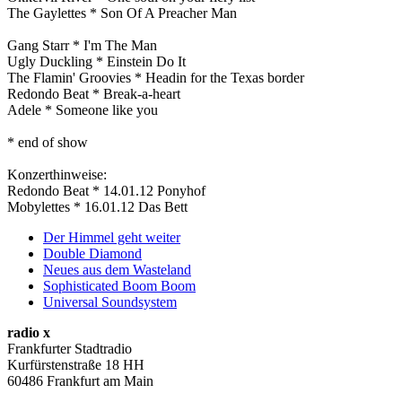
The Gaylettes * Son Of A Preacher Man
Gang Starr * I'm The Man
Ugly Duckling * Einstein Do It
The Flamin' Groovies * Headin for the Texas border
Redondo Beat * Break-a-heart
Adele * Someone like you
* end of show
Konzerthinweise:
Redondo Beat * 14.01.12 Ponyhof
Mobylettes * 16.01.12 Das Bett
Der Himmel geht weiter
Double Diamond
Neues aus dem Wasteland
Sophisticated Boom Boom
Universal Soundsystem
radio x
Frankfurter Stadtradio
Kurfürstenstraße 18 HH
60486 Frankfurt am Main