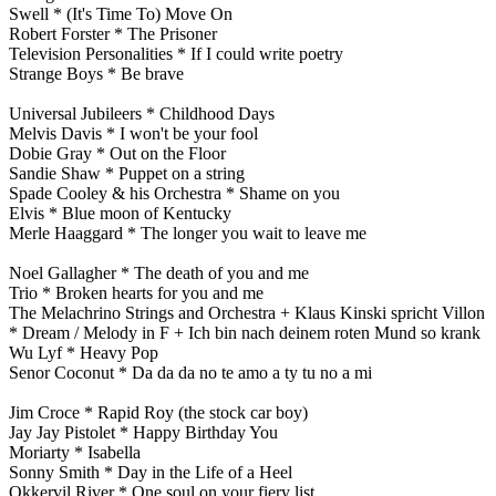
Swell * (It's Time To) Move On
Robert Forster * The Prisoner
Television Personalities * If I could write poetry
Strange Boys * Be brave
Universal Jubileers * Childhood Days
Melvis Davis * I won't be your fool
Dobie Gray * Out on the Floor
Sandie Shaw * Puppet on a string
Spade Cooley & his Orchestra * Shame on you
Elvis * Blue moon of Kentucky
Merle Haaggard * The longer you wait to leave me
Noel Gallagher * The death of you and me
Trio * Broken hearts for you and me
The Melachrino Strings and Orchestra + Klaus Kinski spricht Villon
* Dream / Melody in F + Ich bin nach deinem roten Mund so krank
Wu Lyf * Heavy Pop
Senor Coconut * Da da da no te amo a ty tu no a mi
Jim Croce * Rapid Roy (the stock car boy)
Jay Jay Pistolet * Happy Birthday You
Moriarty * Isabella
Sonny Smith * Day in the Life of a Heel
Okkervil River * One soul on your fiery list