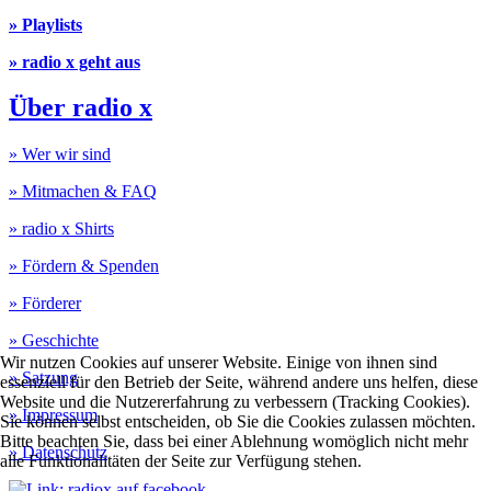
» Playlists
» radio x geht aus
Über radio x
» Wer wir sind
» Mitmachen & FAQ
» radio x Shirts
» Fördern & Spenden
» Förderer
» Geschichte
Wir nutzen Cookies auf unserer Website. Einige von ihnen sind
» Satzung
essenziell für den Betrieb der Seite, während andere uns helfen, diese
Website und die Nutzererfahrung zu verbessern (Tracking Cookies).
» Impressum
Sie können selbst entscheiden, ob Sie die Cookies zulassen möchten.
Bitte beachten Sie, dass bei einer Ablehnung womöglich nicht mehr
» Datenschutz
alle Funktionalitäten der Seite zur Verfügung stehen.