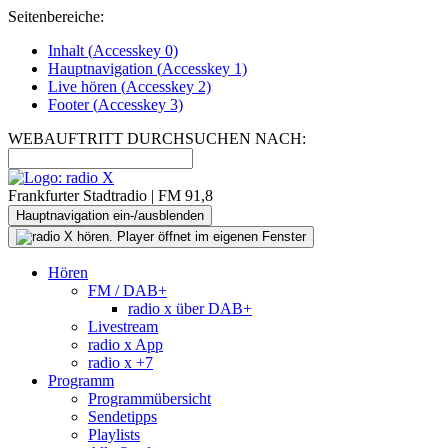
Seitenbereiche:
Inhalt (
Accesskey
0)
Hauptnavigation (
Accesskey
1)
Live
hören (
Accesskey
2)
Footer
(
Accesskey
3)
WEBAUFTRITT DURCHSUCHEN NACH:
Frankfurter Stadtradio | FM 91,8
Hauptnavigation ein-/ausblenden
Hören
FM / DAB+
radio x über DAB+
Livestream
radio x App
radio x +7
Programm
Programmübersicht
Sendetipps
Playlists