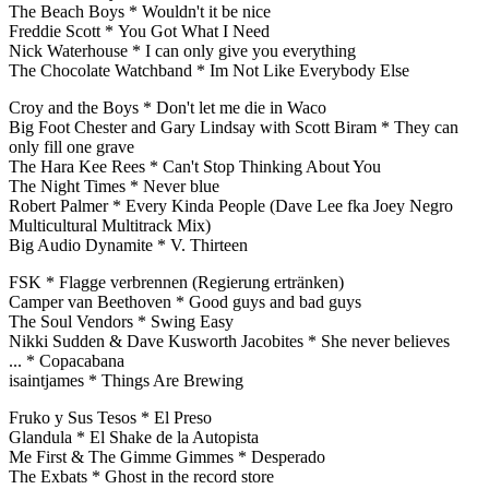
The Beach Boys * Wouldn't it be nice
Freddie Scott * You Got What I Need
Nick Waterhouse * I can only give you everything
The Chocolate Watchband * Im Not Like Everybody Else
Croy and the Boys * Don't let me die in Waco
Big Foot Chester and Gary Lindsay with Scott Biram * They can
only fill one grave
The Hara Kee Rees * Can't Stop Thinking About You
The Night Times * Never blue
Robert Palmer * Every Kinda People (Dave Lee fka Joey Negro
Multicultural Multitrack Mix)
Big Audio Dynamite * V. Thirteen
FSK * Flagge verbrennen (Regierung ertränken)
Camper van Beethoven * Good guys and bad guys
The Soul Vendors * Swing Easy
Nikki Sudden & Dave Kusworth Jacobites * She never believes
... * Copacabana
isaintjames * Things Are Brewing
Fruko y Sus Tesos * El Preso
Glandula * El Shake de la Autopista
Me First & The Gimme Gimmes * Desperado
The Exbats * Ghost in the record store