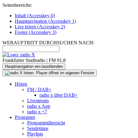
Seitenbereiche:
Inhalt (
Accesskey
0)
Hauptnavigation (
Accesskey
1)
Live
hören (
Accesskey
2)
Footer
(
Accesskey
3)
WEBAUFTRITT DURCHSUCHEN NACH:
Frankfurter Stadtradio | FM 91,8
Hauptnavigation ein-/ausblenden
Hören
FM / DAB+
radio x über DAB+
Livestream
radio x App
radio x +7
Programm
Programmübersicht
Sendetipps
Playlists