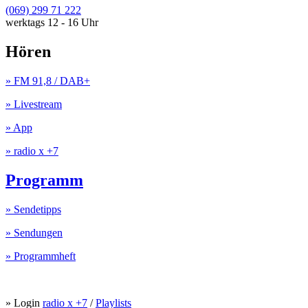
(069) 299 71 222
werktags 12 - 16 Uhr
Hören
» FM 91,8 / DAB+
» Livestream
» App
» radio x +7
Programm
» Sendetipps
» Sendungen
» Programmheft
» Login
radio x +7
/
Playlists