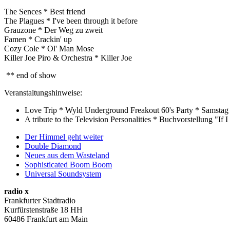
The Sences * Best friend
The Plagues * I've been through it before
Grauzone * Der Weg zu zweit
Famen * Crackin' up
Cozy Cole * Ol' Man Mose
Killer Joe Piro & Orchestra * Killer Joe
** end of show
Veranstaltungshinweise:
Love Trip * Wyld Underground Freakout 60's Party * Samstag 1
A tribute to the Television Personalities * Buchvorstellung "
Der Himmel geht weiter
Double Diamond
Neues aus dem Wasteland
Sophisticated Boom Boom
Universal Soundsystem
radio x
Frankfurter Stadtradio
Kurfürstenstraße 18 HH
60486 Frankfurt am Main