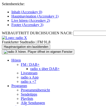
Seitenbereiche:
Inhalt (
Accesskey
0)
Hauptnavigation (
Accesskey
1)
Live
hören (
Accesskey
2)
Footer
(
Accesskey
3)
WEBAUFTRITT DURCHSUCHEN NACH:
Frankfurter Stadtradio | FM 91,8
Hauptnavigation ein-/ausblenden
Hören
FM / DAB+
radio x über DAB+
Livestream
radio x App
radio x +7
Programm
Programmübersicht
Sendetipps
Playlists
Alle Sendungen