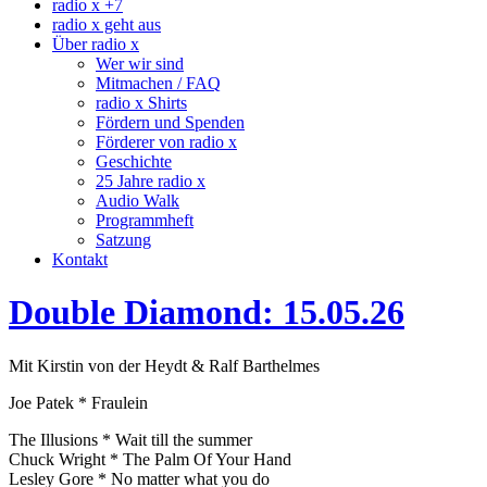
radio x +7
radio x geht aus
Über radio x
Wer wir sind
Mitmachen / FAQ
radio x Shirts
Fördern und Spenden
Förderer von radio x
Geschichte
25 Jahre radio x
Audio Walk
Programmheft
Satzung
Kontakt
Double Diamond: 15.05.26
Mit Kirstin von der Heydt & Ralf Barthelmes
Joe Patek * Fraulein
The Illusions * Wait till the summer
Chuck Wright * The Palm Of Your Hand
Lesley Gore * No matter what you do