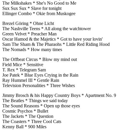
The Milkshakes * She's No Good to Me
Sux Sux Sux * Slave for tonight
Ellinger Combo * Okie from Muskogee
Brezel Göring * Ohne Licht
The Nashville Teens * All along the watchtower
Green Velvet * Preacher Man
Oscar Hamod & the Majetics * Got to have your lovin'
Sam The Sham & The Pharaohs * Little Red Riding Hood
The Nomads * How many times
The Offbeat Circus * Blow my mind out
Field Mice * Sensitive
T. Rex * Telegram Sam
Joe Patek * Blue Eyes Crying in the Rain
Ray Hummel III * Gentle Rain
Television Personalities * Three Wishes
Jimmy Brosch & his Happy Country Boys * Apartment No. 9
The Beatles * Things we said today
The Sound Reasons * Open up those eyes
Cosmic Psychos * Bullet
The Jackets * The Question
The Coasters * Three Cool Cats
Kenny Ball * 900 Miles