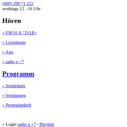
(069) 299 71 222
werktags 12 - 16 Uhr
Hören
» FM 91,8 / DAB+
» Livestream
» App
» radio x +7
Programm
» Sendetipps
» Sendungen
» Programmheft
» Login
radio x +7
/
Playlists