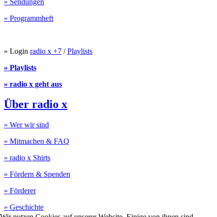
» Sendungen
» Programmheft
» Login
radio x +7
/
Playlists
» Playlists
» radio x geht aus
Über radio x
» Wer wir sind
» Mitmachen & FAQ
» radio x Shirts
» Fördern & Spenden
» Förderer
» Geschichte
Wir nutzen Cookies auf unserer Website. Einige von ihnen sind