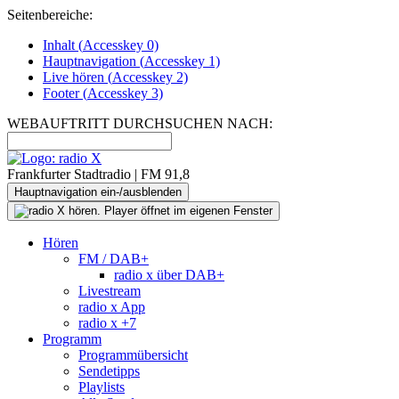
Seitenbereiche:
Inhalt (
Accesskey
0)
Hauptnavigation (
Accesskey
1)
Live
hören (
Accesskey
2)
Footer
(
Accesskey
3)
WEBAUFTRITT DURCHSUCHEN NACH:
Frankfurter Stadtradio | FM 91,8
Hauptnavigation ein-/ausblenden
Hören
FM / DAB+
radio x über DAB+
Livestream
radio x App
radio x +7
Programm
Programmübersicht
Sendetipps
Playlists