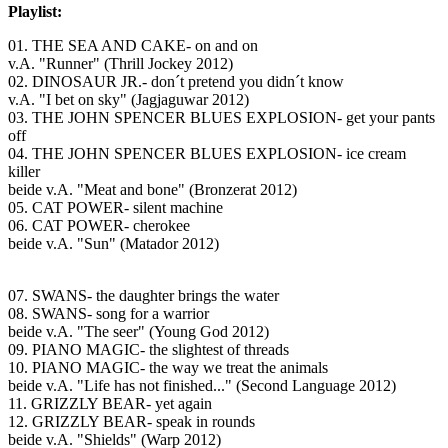
Playlist:
01. THE SEA AND CAKE- on and on
v.A. "Runner" (Thrill Jockey 2012)
02. DINOSAUR JR.- don´t pretend you didn´t know
v.A. "I bet on sky" (Jagjaguwar 2012)
03. THE JOHN SPENCER BLUES EXPLOSION- get your pants
off
04. THE JOHN SPENCER BLUES EXPLOSION- ice cream
killer
beide v.A. "Meat and bone" (Bronzerat 2012)
05. CAT POWER- silent machine
06. CAT POWER- cherokee
beide v.A. "Sun" (Matador 2012)
07. SWANS- the daughter brings the water
08. SWANS- song for a warrior
beide v.A. "The seer" (Young God 2012)
09. PIANO MAGIC- the slightest of threads
10. PIANO MAGIC- the way we treat the animals
beide v.A. "Life has not finished..." (Second Language 2012)
11. GRIZZLY BEAR- yet again
12. GRIZZLY BEAR- speak in rounds
beide v.A. "Shields" (Warp 2012)