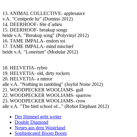
13. ANIMAL COLLECTIVE- applesauce
v.A. "Centipede hz" (Domino 2012)
14. DEERHOOF- fète d´adieu
15. DEERHOOF- breakup songs
beide v.A. "Breakup song" (Polyvinyl 2012)
16. TAME IMPALA- endors toi
17. TAME IMPALA- mind mischief
beide v.A. "Lonerism" (Modular 2012)
18. HELVETIA- rybro
19. HELVETIA- old, dirty rockers
20. HELVETIA- a mirror
alle v.A. "Nothing in rambling" (Joyful Noise 2012)
21. WOODPECKER WOOLIAMS- gull
22. WOODPECKER WOOLIAMS- sparrow
23. WOODPECKER WOOLIAMS- crow
alle v.A. "The bird school of..." (Robot Elephant 2012)
Der Himmel geht weiter
Double Diamond
Neues aus dem Wasteland
Sophisticated Boom Boom