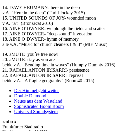
14. DAVE HEUMANN- here in the deep
v.A. "Here in the deep" (Thrill Jockey 2015)
15. UNITED SOUNDS OF JOY- wounded moon
v.A. "s/t" (Bronzecat 2016)
16. AINE O´DWYER- we plough the fields and scatter
17. AINE O´DWYER- "deep sound" invocation
18. AINE O´DWYER- hymn of memory
alle v.A. "Music for church cleaners I & II" (MIE Music)
19. aMUTE- you´re free now!
20. aMUTE- stay as you are
beide v.A. "Bending time in waves" (Humpty Dumpty 2016)
21. RAFAEL ANTON IRISARRI- persistence
22. RAFAEL ANTON IRISARRI- reprisal
beide v.A. "A fragile geography" (Room40 2015)
Der Himmel geht weiter
Double Diamond
Neues aus dem Wasteland
Sophisticated Boom Boom
Universal Soundsystem
radio x
Frankfurter Stadtradio