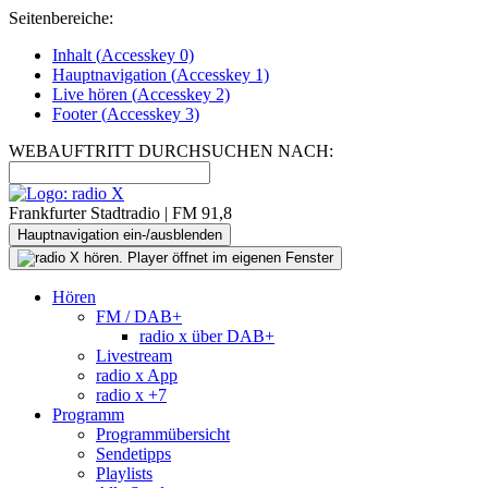
Seitenbereiche:
Inhalt (
Accesskey
0)
Hauptnavigation (
Accesskey
1)
Live
hören (
Accesskey
2)
Footer
(
Accesskey
3)
WEBAUFTRITT DURCHSUCHEN NACH:
Frankfurter Stadtradio | FM 91,8
Hauptnavigation ein-/ausblenden
Hören
FM / DAB+
radio x über DAB+
Livestream
radio x App
radio x +7
Programm
Programmübersicht
Sendetipps
Playlists