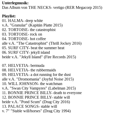
Unterlegmusik:
Das Album von THE NECKS- vertigo (RER Megacorp 2015)
Playlist:
01. HALMA- deep white
v.A. "Granular" (Kapitän Platte 2015)
02. TORTOISE- the catastrophist
03. TORTOISE- rock on
04. TORTOISE- hot coffee
alle v.A. "The Catastrophist" (Thrill Jockey 2016)
05. SURF CITY- beat the summer heat
06. SURF CITY- jekyll island
beide v.A. "Jekyll Island" (Fire Records 2015)
07. HELVETIA- bermuda
08. HELVETIA- the rubbermaids
09. HELVETIA- a dot running for the dust
alle v.A. "Dromomania" (Joyful Noise 2015)
10. WILL JOHNSON- the watchman
v.A. "Swan City Vampyres" (Labelman 2015)
11. BONNIE PRINCE BILLY- death to everyone
12. BONNIE PRINCE BILLY- stable will
beide v.A. "Pond Scum" (Drag City 2016)
13. PALACE SONGS- stable will
v. 7" "Stable will/horses" (Drag City 1994)