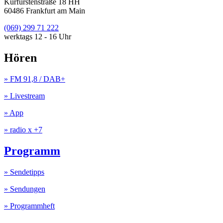
Kurfürstenstraße 18 HH
60486 Frankfurt am Main
(069) 299 71 222
werktags 12 - 16 Uhr
Hören
» FM 91,8 / DAB+
» Livestream
» App
» radio x +7
Programm
» Sendetipps
» Sendungen
» Programmheft