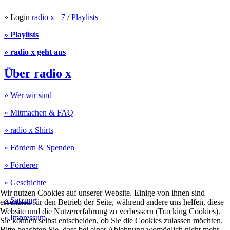
» Login
radio x +7
/
Playlists
» Playlists
» radio x geht aus
Über radio x
» Wer wir sind
» Mitmachen & FAQ
» radio x Shirts
» Fördern & Spenden
» Förderer
» Geschichte
Wir nutzen Cookies auf unserer Website. Einige von ihnen sind
» Satzung
essenziell für den Betrieb der Seite, während andere uns helfen, diese
Website und die Nutzererfahrung zu verbessern (Tracking Cookies).
» Impressum
Sie können selbst entscheiden, ob Sie die Cookies zulassen möchten.
Bitte beachten Sie, dass bei einer Ablehnung womöglich nicht mehr