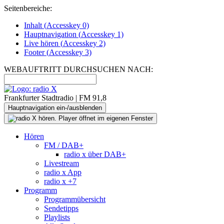
Seitenbereiche:
Inhalt (
Accesskey
0)
Hauptnavigation (
Accesskey
1)
Live
hören (
Accesskey
2)
Footer
(
Accesskey
3)
WEBAUFTRITT DURCHSUCHEN NACH:
Frankfurter Stadtradio | FM 91,8
Hauptnavigation ein-/ausblenden
Hören
FM / DAB+
radio x über DAB+
Livestream
radio x App
radio x +7
Programm
Programmübersicht
Sendetipps
Playlists