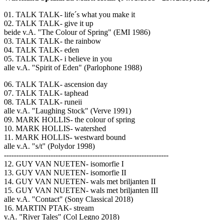
01. TALK TALK- life´s what you make it
02. TALK TALK- give it up
beide v.A. "The Colour of Spring" (EMI 1986)
03. TALK TALK- the rainbow
04. TALK TALK- eden
05. TALK TALK- i believe in you
alle v.A. "Spirit of Eden" (Parlophone 1988)
06. TALK TALK- ascension day
07. TALK TALK- taphead
08. TALK TALK- runeii
alle v.A. "Laughing Stock" (Verve 1991)
09. MARK HOLLIS- the colour of spring
10. MARK HOLLIS- watershed
11. MARK HOLLIS- westward bound
alle v.A. "s/t" (Polydor 1998)
-------------------------------------------------------------------
12. GUY VAN NUETEN- isomorfie I
13. GUY VAN NUETEN- isomorfie II
14. GUY VAN NUETEN- wals met briljanten II
15. GUY VAN NUETEN- wals met briljanten III
alle v.A. "Contact" (Sony Classical 2018)
16. MARTIN PTAK- stream
v.A. "River Tales" (Col Legno 2018)