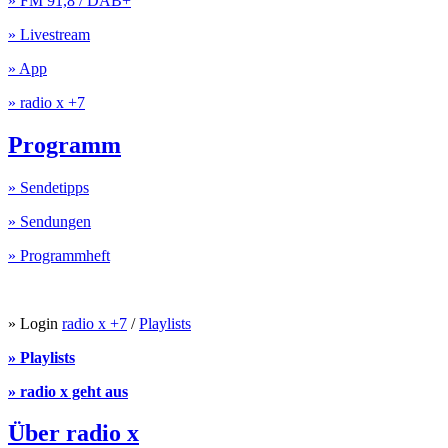
» FM 91,8 / DAB+
» Livestream
» App
» radio x +7
Programm
» Sendetipps
» Sendungen
» Programmheft
» Login
radio x +7
/
Playlists
» Playlists
» radio x geht aus
Über radio x