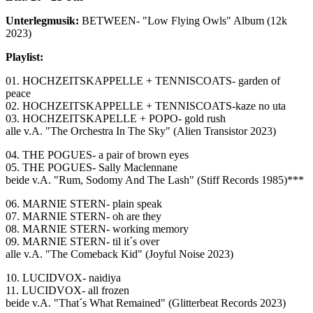
Unterlegmusik:
BETWEEN- "Low Flying Owls" Album (12k
2023)
Playlist:
01. HOCHZEITSKAPPELLE + TENNISCOATS- garden of
peace
02. HOCHZEITSKAPPELLE + TENNISCOATS-kaze no uta
03. HOCHZEITSKAPELLE + POPO- gold rush
alle v.A. "The Orchestra In The Sky" (Alien Transistor 2023)
04. THE POGUES- a pair of brown eyes
05. THE POGUES- Sally Maclennane
beide v.A. "Rum, Sodomy And The Lash" (Stiff Records 1985)***
06. MARNIE STERN- plain speak
07. MARNIE STERN- oh are they
08. MARNIE STERN- working memory
09. MARNIE STERN- til it´s over
alle v.A. "The Comeback Kid" (Joyful Noise 2023)
10. LUCIDVOX- naidiya
11. LUCIDVOX- all frozen
beide v.A. "That´s What Remained" (Glitterbeat Records 2023)