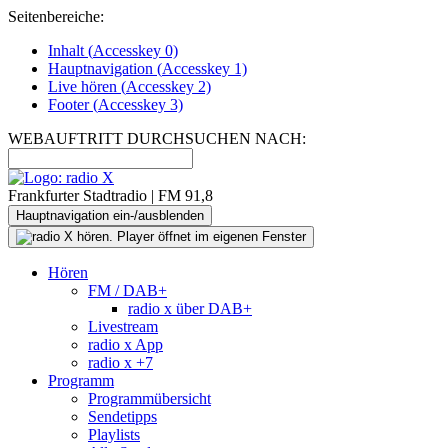
Seitenbereiche:
Inhalt (
Accesskey
0)
Hauptnavigation (
Accesskey
1)
Live
hören (
Accesskey
2)
Footer
(
Accesskey
3)
WEBAUFTRITT DURCHSUCHEN NACH:
Frankfurter Stadtradio | FM 91,8
Hauptnavigation ein-/ausblenden
Hören
FM / DAB+
radio x über DAB+
Livestream
radio x App
radio x +7
Programm
Programmübersicht
Sendetipps
Playlists