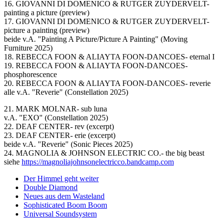
16. GIOVANNI DI DOMENICO & RUTGER ZUYDERVELT-
painting a picture (preview)
17. GIOVANNI DI DOMENICO & RUTGER ZUYDERVELT-
picture a painting (preview)
beide v.A. "Painting A Picture/Picture A Painting" (Moving
Furniture 2025)
18. REBECCA FOON & ALIAYTA FOON-DANCOES- eternal I
19. REBECCA FOON & ALIAYTA FOON-DANCOES-
phosphorescence
20. REBECCA FOON & ALIAYTA FOON-DANCOES- reverie
alle v.A. "Reverie" (Constellation 2025)
21. MARK MOLNAR- sub luna
v.A. "EXO" (Constellation 2025)
22. DEAF CENTER- rev (excerpt)
23. DEAF CENTER- erie (excerpt)
beide v.A. "Reverie" (Sonic Pieces 2025)
24. MAGNOLIA & JOHNSON ELECTRIC CO.- the big beast
siehe
https://magnoliajohnsonelectricco.bandcamp.com
Der Himmel geht weiter
Double Diamond
Neues aus dem Wasteland
Sophisticated Boom Boom
Universal Soundsystem