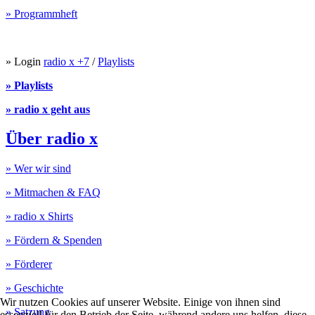
» Programmheft
» Login
radio x +7
/
Playlists
» Playlists
» radio x geht aus
Über radio x
» Wer wir sind
» Mitmachen & FAQ
» radio x Shirts
» Fördern & Spenden
» Förderer
» Geschichte
Wir nutzen Cookies auf unserer Website. Einige von ihnen sind
» Satzung
essenziell für den Betrieb der Seite, während andere uns helfen, diese