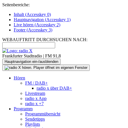
Seitenbereiche:
Inhalt (
Accesskey
0)
Hauptnavigation (
Accesskey
1)
Live
hören (
Accesskey
2)
Footer
(
Accesskey
3)
WEBAUFTRITT DURCHSUCHEN NACH:
Frankfurter Stadtradio | FM 91,8
Hauptnavigation ein-/ausblenden
Hören
FM / DAB+
radio x über DAB+
Livestream
radio x App
radio x +7
Programm
Programmübersicht
Sendetipps
Playlists