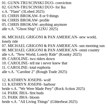
01. GUNN-TRUSCINSKI DUO- conviction
02. GUNN-TRUSCINSKI DUO- for Ika
v.A. "Flam" (3Lobed 2025)
03. CHRIS BROKAW- 8 or 9 things
04. CHRIS BROKAW- profile
05. CHRIS BROKAW- anything anymore
alle v.A. "Ghost Ship" (12XU 2025)
06. MICHAEL GRIGONI & PAN AMERICAN- new world,
lonely ride
07. MICHAEL GRIGONI & PAN AMERICAN- sun morning sun
08. MICHAEL GRIGONI & PAN AMERICAN- omni country
alle v.A. "New World, Lonely Ride" (Kranky 2025)
09. CAROLINE- two riders down
10. CAROLINE- tell me i never knew that
11. CAROLINE- total euphoria
alle v.A. "Caroline 2" (Rough Trade 2025)
12. KATHRYN JOSEPH- wolf
13. KATHRYN JOSEPH- harbour
beide v.A. "We Were Made Prey" (Rock Action 2025)
14. PARK JIHA- first buds
15. PARK JIHA- bloom
beide v.A. "All Living Things" (Glitterbeat 2025)