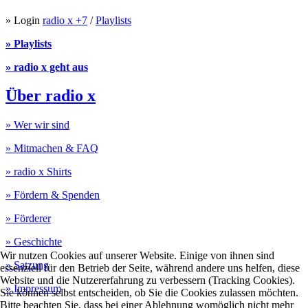
» Login
radio x +7
/
Playlists
» Playlists
» radio x geht aus
Über radio x
» Wer wir sind
» Mitmachen & FAQ
» radio x Shirts
» Fördern & Spenden
» Förderer
» Geschichte
Wir nutzen Cookies auf unserer Website. Einige von ihnen sind
» Satzung
essenziell für den Betrieb der Seite, während andere uns helfen, diese
Website und die Nutzererfahrung zu verbessern (Tracking Cookies).
» Impressum
Sie können selbst entscheiden, ob Sie die Cookies zulassen möchten.
Bitte beachten Sie, dass bei einer Ablehnung womöglich nicht mehr