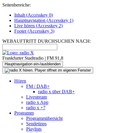
Seitenbereiche:
Inhalt (
Accesskey
0)
Hauptnavigation (
Accesskey
1)
Live
hören (
Accesskey
2)
Footer
(
Accesskey
3)
WEBAUFTRITT DURCHSUCHEN NACH:
Frankfurter Stadtradio | FM 91,8
Hauptnavigation ein-/ausblenden
Hören
FM / DAB+
radio x über DAB+
Livestream
radio x App
radio x +7
Programm
Programmübersicht
Sendetipps
Playlists