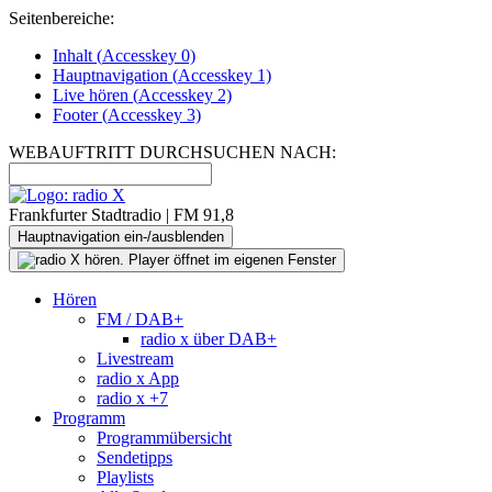
Seitenbereiche:
Inhalt (
Accesskey
0)
Hauptnavigation (
Accesskey
1)
Live
hören (
Accesskey
2)
Footer
(
Accesskey
3)
WEBAUFTRITT DURCHSUCHEN NACH:
Frankfurter Stadtradio | FM 91,8
Hauptnavigation ein-/ausblenden
Hören
FM / DAB+
radio x über DAB+
Livestream
radio x App
radio x +7
Programm
Programmübersicht
Sendetipps
Playlists