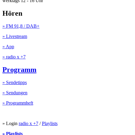
werktags 12 - 16 Uhr
Hören
» FM 91,8 / DAB+
» Livestream
» App
» radio x +7
Programm
» Sendetipps
» Sendungen
» Programmheft
» Login
radio x +7
/
Playlists
» Playlists