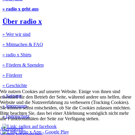
» radio x geht aus
Über radio x
» Wer wir sind
» Mitmachen & FAQ
» radio x Shirts
» Fördern & Spenden
» Förderer
» Geschichte
Wir nutzen Cookies auf unserer Website. Einige von ihnen sind
» Satzung
essenziell für den Betrieb der Seite, während andere uns helfen, diese
Website und die Nutzererfahrung zu verbessern (Tracking Cookies).
» Impressum
Sie können selbst entscheiden, ob Sie die Cookies zulassen möchten.
Bitte beachten Sie, dass bei einer Ablehnung womöglich nicht mehr
» Datenschutz
alle Funktionalitäten der Seite zur Verfügung stehen.
Akzeptieren
Weitere Informationen