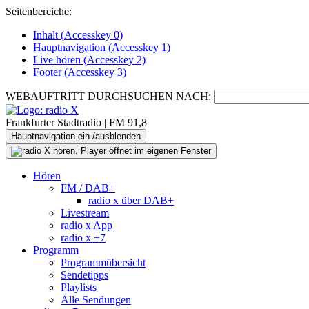
Seitenbereiche:
Inhalt (
Accesskey
0)
Hauptnavigation (
Accesskey
1)
Live
hören (
Accesskey
2)
Footer
(
Accesskey
3)
WEBAUFTRITT DURCHSUCHEN NACH:
Frankfurter Stadtradio | FM 91,8
Hauptnavigation ein-/ausblenden
Hören
FM / DAB+
radio x über DAB+
Livestream
radio x App
radio x +7
Programm
Programmübersicht
Sendetipps
Playlists
Alle Sendungen