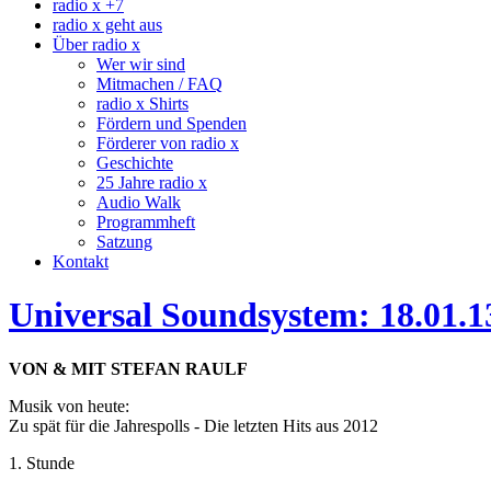
radio x +7
radio x geht aus
Über radio x
Wer wir sind
Mitmachen / FAQ
radio x Shirts
Fördern und Spenden
Förderer von radio x
Geschichte
25 Jahre radio x
Audio Walk
Programmheft
Satzung
Kontakt
Universal Soundsystem: 18.01.1
VON & MIT STEFAN RAULF
Musik von heute:
Zu spät für die Jahrespolls - Die letzten Hits aus 2012
1. Stunde