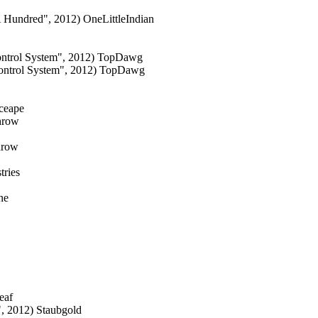
 Hundred", 2012) OneLittleIndian
Control System", 2012) TopDawg
Control System", 2012) TopDawg
ceape
hrow
hrow
tries
ne
eaf
", 2012) Staubgold