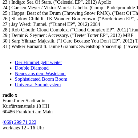
23.) Indigo: Sea Of Stars. ("Celestial EP", 2012) Apollo
24.) Carsten Meyer / Viktor Marek: Labello. (Comp "Pudelprodukte 1
25.) Happa: Beat of the Drum (Throwing Snow RMX). ("Beat Of T
26.) Shadow Child ft. TK Wonder: Bordertown. ("Bordertown EP", 
27.) Jay Weed: Tunnel. ("Tunnel EP", 2012) 2084
28.) Rob Clouth: Cloud Complex. ("Cloud Complex EP", 2012) Tra
29.) Demir & Seymen: Accessory. ("Teeter Totter EP", 2012) MBF
30.) Sarp Yilmaz: Majestik. ("I Care Because You Don't EP", 2012) 
31.) Walker Barnard ft. Jaime Graham: Sweatshop Spaceship. ("Swea
Der Himmel geht weiter
Double Diamond
Neues aus dem Wasteland
Sophisticated Boom Boom
Universal Soundsystem
radio x
Frankfurter Stadtradio
Kurfürstenstraße 18 HH
60486 Frankfurt am Main
(069) 299 71 222
werktags 12 - 16 Uhr