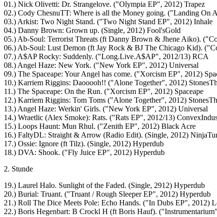
01.) Nick Olivetti: Dr. Strangelove. ("Olympia EP", 2012) Trapez
02.) Cody ChesnuTT: Where is all the Money going. ("Landing On A
03.) Arkist: Two Night Stand. ("Two Night Stand EP", 2012) Inhale
04.) Danny Brown: Grown up. (Single, 2012) Fool'sGold
05.) Ab-Soul: Terrorist Threats (ft Danny Brown & Jhene Aiko). ("
06.) Ab-Soul: Lust Demon (ft Jay Rock & BJ The Chicago Kid). ("
07.) A$AP Rocky: Suddenly. ("Long.Live.A$AP", 2012/13) RCA
08.) Angel Haze: New York. ("New York EP", 2012) Universal
09.) The Spaceape: Your Angel has come. ("Xorcism EP", 2012) Spa
10.) Karriem Riggins: Daooooh!! ("Alone Together", 2012) StonesT
11.) The Spaceape: On the Run. ("Xorcism EP", 2012) Spaceape
12.) Karriem Riggins: Tom Toms ("Alone Together", 2012) StonesT
13.) Angel Haze: Werkin' Girls. ("New York EP", 2012) Universal
14.) Wraetlic (Alex Smoke): Rats. ("Rats EP", 2012/13) ConvexIndus
15.) Loops Haunt: Mun Rhul. ("Zenith EP", 2012) Black Acre
16.) FaltyDL: Straight & Arrow (Radio Edit). (Single, 2012) NinjaTu
17.) Ossie: Ignore (ft Tilz). (Single, 2012) Hyperdub
18.) DVA: Shook. ("Fly Juice EP", 2012) Hyperdub
2. Stunde
19.) Laurel Halo. Sunlight of the Faded. (Single, 2912) Hyperdub
20.) Burial: Truant. ("Truant / Rough Sleeper EP", 2012) Hyperdub
21.) Roll The Dice Meets Pole: Echo Hands. ("In Dubs EP", 2012) L
22.) Boris Hegenbart: B Crockl H (ft Boris Hauf). ("Instrumentarium