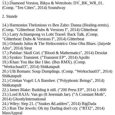
13.) Diamond Version, Bikya & Wetrobots: DV_BK_WR_01.
(Comp. "Ten Cities", 2014) Soundway
2. Stunde
14.) Harmonius Thelonious vs Ben Zabo: Danna (Healing-remix).
(Comp. "Glitterbeat: Dubs & Versions I", 2014) Glitterbeat
15.) Larry Achiampong vs Lobi Traoré: Back Talk. (Comp.
"Glitterbeat: Dubs & Versions I", 2014) Glitterbeat
16.) Orlando Julius & The Heliocentrics: Omo Oba Blues. (Jaiyede
Afro", 2014) Strut
17.) Pulshar: Skull Girl. ("Blood & Mathematics", 2014) Desolat
18.) Synkro: Transient. ("Transient EP", 2014) Apollo
19.) Khan: You like like I like. (Bus RMX). (Comp.
"Werkschau03", 2014) Shitkatapult
20.) Ulli Bomans: Soup Dumplings. (Comp. "Werkschau03", 2014)
Shitkatapult
21.) Cristian Vogel: LA Banshee. ("Polyphonic Beings", 2014)
Shitkatapult
22.) James Blake: Building it still. ("200 Press EP", 2014) 1-800
23.) Lord RAJA: Van go (ft Jeremiah Jae). ("A Constant Moth",
2014) GhostlyInternational
24.) Wiley: Step 21. ("Snakes &Ladders", 2014) BigDada
25.) Run The Jewels: Oh my Darling don't cry. ("RTJ2", 2014)
MassAppeal