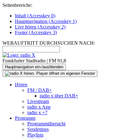
Seitenbereiche:
Inhalt (
Accesskey
0)
Hauptnavigation (
Accesskey
1)
Live
hören (
Accesskey
2)
Footer
(
Accesskey
3)
WEBAUFTRITT DURCHSUCHEN NACH:
Frankfurter Stadtradio | FM 91,8
Hauptnavigation ein-/ausblenden
Hören
FM / DAB+
radio x über DAB+
Livestream
radio x App
radio x +7
Programm
Programmübersicht
Sendetipps
Playlists