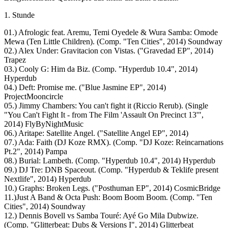
1. Stunde
01.) Afrologic feat. Aremu, Temi Oyedele & Wura Samba: Omode
Mewa (Ten Little Children). (Comp. "Ten Cities", 2014) Soundway
02.) Alex Under: Gravitacion con Vistas. ("Gravedad EP", 2014)
Trapez
03.) Cooly G: Him da Biz. (Comp. "Hyperdub 10.4", 2014)
Hyperdub
04.) Deft: Promise me. ("Blue Jasmine EP", 2014)
ProjectMooncircle
05.) Jimmy Chambers: You can't fight it (Riccio Rerub). (Single
"You Can't Fight It - from The Film 'Assault On Precinct 13'",
2014) FlyByNightMusic
06.) Aritape: Satellite Angel. ("Satellite Angel EP", 2014)
07.) Ada: Faith (DJ Koze RMX). (Comp. "DJ Koze: Reincarnations
Pt.2", 2014) Pampa
08.) Burial: Lambeth. (Comp. "Hyperdub 10.4", 2014) Hyperdub
09.) DJ Tre: DNB Spaceout. (Comp. "Hyperdub & Teklife present
Nextlife", 2014) Hyperdub
10.) Graphs: Broken Legs. ("Posthuman EP", 2014) CosmicBridge
11.)Just A Band & Octa Push: Boom Boom Boom. (Comp. "Ten
Cities", 2014) Soundway
12.) Dennis Bovell vs Samba Touré: Ayé Go Mila Dubwize.
(Comp. "Glitterbeat: Dubs & Versions I", 2014) Glitterbeat