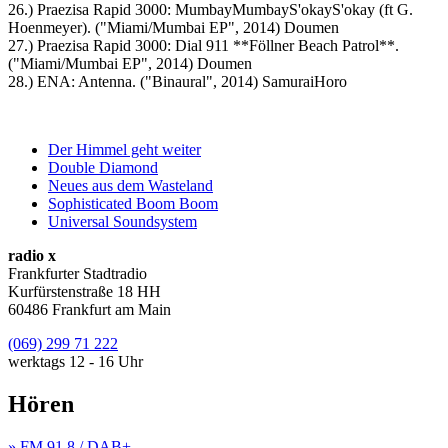
26.) Praezisa Rapid 3000: MumbayMumbayS'okayS'okay (ft G.
Hoenmeyer). ("Miami/Mumbai EP", 2014) Doumen
27.) Praezisa Rapid 3000: Dial 911 **Föllner Beach Patrol**.
("Miami/Mumbai EP", 2014) Doumen
28.) ENA: Antenna. ("Binaural", 2014) SamuraiHoro
Der Himmel geht weiter
Double Diamond
Neues aus dem Wasteland
Sophisticated Boom Boom
Universal Soundsystem
radio x
Frankfurter Stadtradio
Kurfürstenstraße 18 HH
60486 Frankfurt am Main
(069) 299 71 222
werktags 12 - 16 Uhr
Hören
» FM 91,8 / DAB+