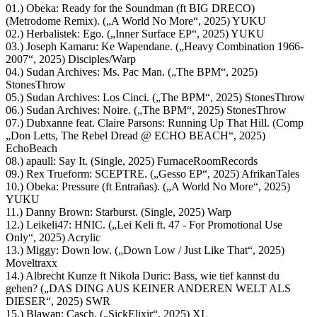
01.) Obeka: Ready for the Soundman (ft BIG DRECO)
(Metrodome Remix). („A World No More“, 2025) YUKU
02.) Herbalistek: Ego. („Inner Surface EP“, 2025) YUKU
03.) Joseph Kamaru: Ke Wapendane. („Heavy Combination 1966-
2007“, 2025) Disciples/Warp
04.) Sudan Archives: Ms. Pac Man. („The BPM“, 2025)
StonesThrow
05.) Sudan Archives: Los Cinci. („The BPM“, 2025) StonesThrow
06.) Sudan Archives: Noire. („The BPM“, 2025) StonesThrow
07.) Dubxanne feat. Claire Parsons: Running Up That Hill. (Comp
„Don Letts, The Rebel Dread @ ECHO BEACH“, 2025)
EchoBeach
08.) apaull: Say It. (Single, 2025) FurnaceRoomRecords
09.) Rex Trueform: SCEPTRE. („Gesso EP“, 2025) AfrikanTales
10.) Obeka: Pressure (ft Entrañas). („A World No More“, 2025)
YUKU
11.) Danny Brown: Starburst. (Single, 2025) Warp
12.) Leikeli47: HNIC. („Lei Keli ft. 47 - For Promotional Use
Only“, 2025) Acrylic
13.) Miggy: Down low. („Down Low / Just Like That“, 2025)
Moveltraxx
14.) Albrecht Kunze ft Nikola Duric: Bass, wie tief kannst du
gehen? („DAS DING AUS KEINER ANDEREN WELT ALS
DIESER“, 2025) SWR
15.) Blawan: Casch. („SickElixir“, 2025) XL