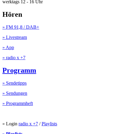
werktags 12 - 16 Uhr
Hören
» FM 91,8 / DAB+
» Livestream
» App
» radio x +7
Programm
» Sendetipps
» Sendungen
» Programmheft
» Login
radio x +7
/
Playlists
» Playlists