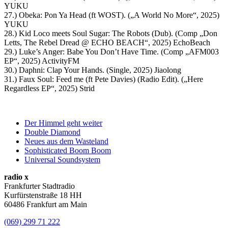
YUKU
27.) Obeka: Pon Ya Head (ft WOST). („A World No More“, 2025)
YUKU
28.) Kid Loco meets Soul Sugar: The Robots (Dub). (Comp „Don
Letts, The Rebel Dread @ ECHO BEACH“, 2025) EchoBeach
29.) Luke’s Anger: Babe You Don’t Have Time. (Comp „AFM003
EP“, 2025) ActivityFM
30.) Daphni: Clap Your Hands. (Single, 2025) Jiaolong
31.) Faux Soul: Feed me (ft Pete Davies) (Radio Edit). („Here
Regardless EP“, 2025) Strid
Der Himmel geht weiter
Double Diamond
Neues aus dem Wasteland
Sophisticated Boom Boom
Universal Soundsystem
radio x
Frankfurter Stadtradio
Kurfürstenstraße 18 HH
60486 Frankfurt am Main
(069) 299 71 222