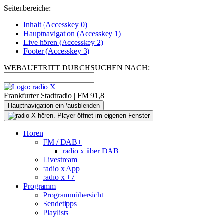
Seitenbereiche:
Inhalt (
Accesskey
0)
Hauptnavigation (
Accesskey
1)
Live
hören (
Accesskey
2)
Footer
(
Accesskey
3)
WEBAUFTRITT DURCHSUCHEN NACH:
Frankfurter Stadtradio | FM 91,8
Hauptnavigation ein-/ausblenden
Hören
FM / DAB+
radio x über DAB+
Livestream
radio x App
radio x +7
Programm
Programmübersicht
Sendetipps
Playlists