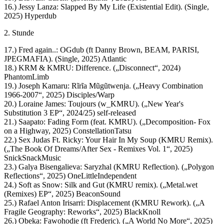
16.) Jessy Lanza: Slapped By My Life (Existential Edit). (Single,
2025) Hyperdub
2. Stunde
17.) Fred again..: OGdub (ft Danny Brown, BEAM, PARISI,
JPEGMAFIA). (Single, 2025) Atlantic
18.) KRM & KMRU: Difference. („Disconnect“, 2024)
PhantomLimb
19.) Joseph Kamaru: Rĩrĩa Mũgũtwenja. („Heavy Combination
1966-2007“, 2025) Disciples/Warp
20.) Loraine James: Toujours (w_KMRU). („New Year's
Substitution 3 EP“, 2024/25) self-released
21.) Saapato: Fading Form (feat. KMRU). („Decomposition- Fox
on a Highway, 2025) ConstellationTatsu
22.) Sex Judas Ft. Ricky: Your Hair In My Soup (KMRU Remix).
(„The Book Of Dreams/After Sex - Remixes Vol. 1“, 2025)
SnickSnackMusic
23.) Galya Bisengalieva: Saryzhal (KMRU Reflection). („Polygon
Reflections“, 2025) OneLittleIndependent
24.) Soft as Snow: Silk and Gut (KMRU remix). („Metal.wet
(Remixes) EP“, 2025) BeaconSound
25.) Rafael Anton Irisarri: Displacement (KMRU Rework). („A
Fragile Geography: Reworks“, 2025) BlackKnoll
26.) Obeka: Fawohodie (ft Frederic). („A World No More“, 2025)