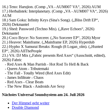
16.) Teno: Harujion. (Comp „VA - AUM007 VA“, 2026) AUM
17.) Herbalistek: Interplanetary. (Comp „VA - AUM007 VA“, 2026)
AUM
18.) Sam Goku: Infinity Keys (Sina's Song). („Bliss Drift EP“,
2026) Dekmantel
19.) Shed: Password (Techno Mix). („Rave Echoes“, 2026)
Dekmantel
20.) Coco Bryce: No Sorcerer. („No Sorcerer EP“, 2026) Myor
21.) Heavee: Mainframe. („Mainframe EP, 2026) Hyperdub
22.) Hypho X Samurai Breaks: Rough (ft Logan_olm). („Hunted
EP“, 2026) AllThePeople
23.) VA: DJ Mix („Fabric presents Red Axes“ (Ausschnitt, edited),
2026) Fabric
- Red Axes & Man Parrish - Hot Rod To Hell & Back
- Queen Atom - Tributemaki
- The Fall - Totally Wired (Red Axes Edit)
- James Infiltrate - Chaos
- Red Axes - Clear Beats
- The New Black - Androids Are Sexy
Nächstes Universal Soundsystem am 24. Juli 2026
Der Himmel geht weiter
Double Diamond