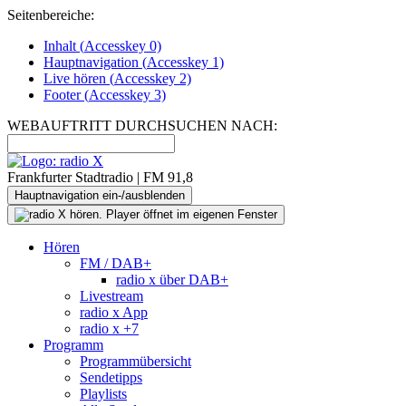
Seitenbereiche:
Inhalt (
Accesskey
0)
Hauptnavigation (
Accesskey
1)
Live
hören (
Accesskey
2)
Footer
(
Accesskey
3)
WEBAUFTRITT DURCHSUCHEN NACH:
Frankfurter Stadtradio | FM 91,8
Hauptnavigation ein-/ausblenden
Hören
FM / DAB+
radio x über DAB+
Livestream
radio x App
radio x +7
Programm
Programmübersicht
Sendetipps
Playlists