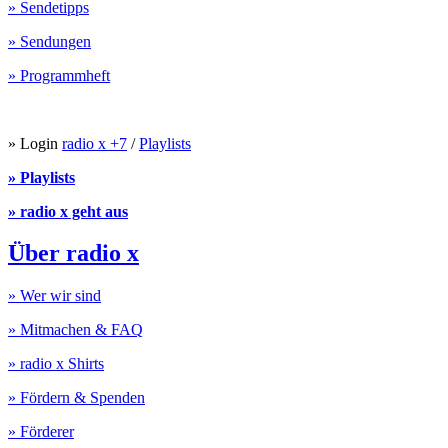
» Sendetipps
» Sendungen
» Programmheft
» Login
radio x +7
/
Playlists
» Playlists
» radio x geht aus
Über radio x
» Wer wir sind
» Mitmachen & FAQ
» radio x Shirts
» Fördern & Spenden
» Förderer