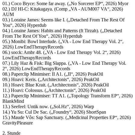
01.) Coco Bryce: Some far away. („No Sorcerer EP“, 2026) Myor
02.) DJ HI-C: Kitakagaya. (Comp „VA - AUM007 VA“, 2026)
AUM
03.) Loraine James: Seems like I. („Detached From The Rest Of
You“, 2026) Hyperdub
04.) Loraine James: Habits and Patterns (ft Tirzah). („Detached
From The Rest Of You“, 2026) Hyperdub
05.) Monibi: Bowl Interlude. („VA - Low End Therapy Vol. 2“,
2026) LowEndTherapyRecords
06.) soo:k: Ambr 48. („VA - Low End Therapy Vol. 2“, 2026)
LowEndTherapyRecords
07.) Lily Haz & Fisk: Big Slappa. („VA - Low End Therapy Vol.
2“, 2026) LowEndTherapyRecords
08.) Paperclip Minimiser: II A1. („II“, 2026) PeakOil
09.) Hoavi: Keris. („Architectonis“, 2026) PeakOil
10.) Hoavi: Blue Krait. („Architectonis“, 2026) PeakOil
11.) Hoavi: Colossus. („Architectonis“, 2026) PeakOil
12.) Paperclip Minimiser: TT A1. („Topology Transform EP“, 2026)
BlankMind
13.) Seefeel: Untik now. („Sol.Hz“, 2026) Warp
14.) Yu Su: Cul De Sac. („Foundry“, 2026) ShortSpan
15.) Maude Vôs: Sap Sanctuary. („Medicinal Properties EP“, 2026)
GravityPleasure
2. Stunde