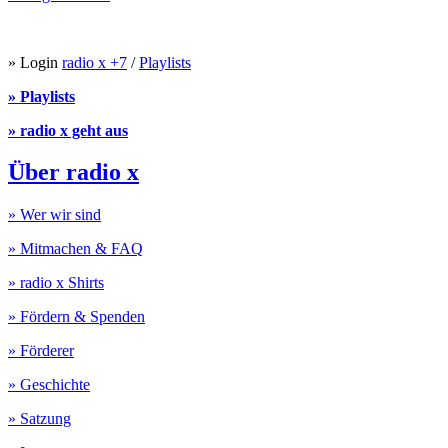
» Login
radio x +7
/
Playlists
» Playlists
» radio x geht aus
Über radio x
» Wer wir sind
» Mitmachen & FAQ
» radio x Shirts
» Fördern & Spenden
» Förderer
» Geschichte
» Satzung