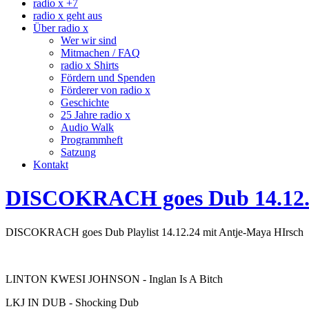
radio x +7
radio x geht aus
Über radio x
Wer wir sind
Mitmachen / FAQ
radio x Shirts
Fördern und Spenden
Förderer von radio x
Geschichte
25 Jahre radio x
Audio Walk
Programmheft
Satzung
Kontakt
DISCOKRACH goes Dub 14.12.
DISCOKRACH goes Dub Playlist 14.12.24 mit Antje-Maya HIrsch
LINTON KWESI JOHNSON - Inglan Is A Bitch
LKJ IN DUB - Shocking Dub