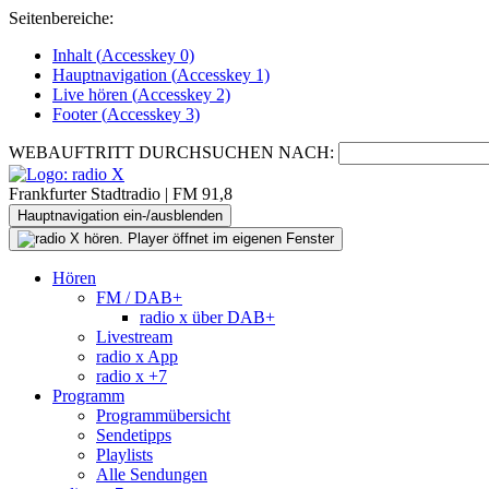
Seitenbereiche:
Inhalt (
Accesskey
0)
Hauptnavigation (
Accesskey
1)
Live
hören (
Accesskey
2)
Footer
(
Accesskey
3)
WEBAUFTRITT DURCHSUCHEN NACH:
Frankfurter Stadtradio | FM 91,8
Hauptnavigation ein-/ausblenden
Hören
FM / DAB+
radio x über DAB+
Livestream
radio x App
radio x +7
Programm
Programmübersicht
Sendetipps
Playlists
Alle Sendungen