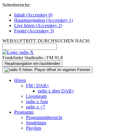
Seitenbereiche:
Inhalt (
Accesskey
0)
Hauptnavigation (
Accesskey
1)
Live
hören (
Accesskey
2)
Footer
(
Accesskey
3)
WEBAUFTRITT DURCHSUCHEN NACH:
Frankfurter Stadtradio | FM 91,8
Hauptnavigation ein-/ausblenden
Hören
FM / DAB+
radio x über DAB+
Livestream
radio x App
radio x +7
Programm
Programmübersicht
Sendetipps
Playlists