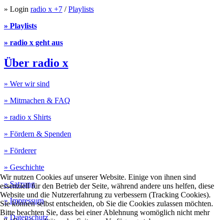
» Login
radio x +7
/
Playlists
» Playlists
» radio x geht aus
Über radio x
» Wer wir sind
» Mitmachen & FAQ
» radio x Shirts
» Fördern & Spenden
» Förderer
» Geschichte
Wir nutzen Cookies auf unserer Website. Einige von ihnen sind
» Satzung
essenziell für den Betrieb der Seite, während andere uns helfen, diese
Website und die Nutzererfahrung zu verbessern (Tracking Cookies).
» Impressum
Sie können selbst entscheiden, ob Sie die Cookies zulassen möchten.
Bitte beachten Sie, dass bei einer Ablehnung womöglich nicht mehr
» Datenschutz