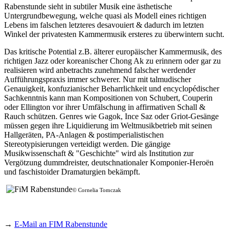
Rabenstunde sieht in subtiler Musik eine ästhetische
Untergrundbewegung, welche quasi als Modell eines richtigen
Lebens im falschen letzteres desavouiert & dadurch im letzten
Winkel der privatesten Kammermusik ersteres zu überwintern sucht.
Das kritische Potential z.B. älterer europäischer Kammermusik, des
richtigen Jazz oder koreanischer Chong Ak zu erinnern oder gar zu
realisieren wird anbetrachts zunehmend falscher werdender
Aufführungspraxis immer schwerer. Nur mit talmudischer
Genauigkeit, konfuzianischer Beharrlichkeit und encyclopédischer
Sachkenntnis kann man Kompositionen von Schubert, Couperin
oder Ellington vor ihrer Umfälschung in affirmativen Schall &
Rauch schützen. Genres wie Gagok, Ince Saz oder Griot-Gesänge
müssen gegen ihre Liquidierung im Weltmusikbetrieb mit seinen
Hallgeräten, PA-Anlagen & postimperialistischen
Stereotypisierungen verteidigt werden. Die gängige
Musikwissenschaft & "Geschichte" wird als Institution zur
Vergötzung dummdreister, deutschnationaler Komponier-Heroën
und faschistoider Dramaturgien bekämpft.
© Cornelia Tomczak
→
E-Mail an FIM Rabenstunde