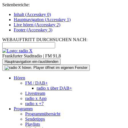
Seitenbereiche:
Inhalt (
Accesskey
0)
Hauptnavigation (
Accesskey
1)
Live
hören (
Accesskey
2)
Footer
(
Accesskey
3)
WEBAUFTRITT DURCHSUCHEN NACH:
Frankfurter Stadtradio | FM 91,8
Hauptnavigation ein-/ausblenden
Hören
FM / DAB+
radio x über DAB+
Livestream
radio x App
radio x +7
Programm
Programmübersicht
Sendetipps
Playlists