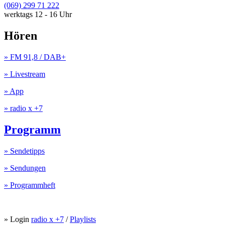
(069) 299 71 222
werktags 12 - 16 Uhr
Hören
» FM 91,8 / DAB+
» Livestream
» App
» radio x +7
Programm
» Sendetipps
» Sendungen
» Programmheft
» Login
radio x +7
/
Playlists