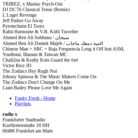
TRIBEZ. x Maniac Psych-Out
DJ DC76 Classical Tense (Remix)
L Luger Revenge
Jeff Parker Go Away
Pyrotechnist El Torro
Rabii Harnoune & V.B. Kühl Traveller
Ahmed Ben Ali Subhana / سبحان
Ahmed Ben Ali Damek Majeb / اغنية دمعك ماجاب
Chinese Man + SBC + Baja Frequencia Leng it Off feat ASM,
Youthstar, Illaman & Taiwan MC
Chali2na & Krafty Kuts Guard the fort
Victor Rice JD
The Zodiacs Hey Rugh Nut
Johnny Spinosa & The Music Makers Come On
The Zodiacs Don't Change On Me
Liam Bailey Please Love Me Again
Funky Fresh - Home
Playlists
radio x
Frankfurter Stadtradio
Kurfürstenstraße 18 HH
60486 Frankfurt am Main