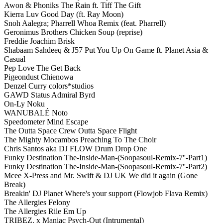
Awon & Phoniks The Rain ft. Tiff The Gift
Kierra Luv Good Day (ft. Ray Moon)
Snoh Aalegra; Pharrell Whoa Remix (feat. Pharrell)
Geronimus Brothers Chicken Soup (reprise)
Freddie Joachim Brisk
Shabaam Sahdeeq & J57 Put You Up On Game ft. Planet Asia &
Casual
Pep Love The Get Back
Pigeondust Chienowa
Denzel Curry colors*studios
GAWD Status Admiral Byrd
On-Ly Noku
WANUBALÉ Noto
Speedometer Mind Escape
The Outta Space Crew Outta Space Flight
The Mighty Mocambos Preaching To The Choir
Chris Santos aka DJ FLOW Drum Drop One
Funky Destination The-Inside-Man-(Soopasoul-Remix-7''-Part1)
Funky Destination The-Inside-Man-(Soopasoul-Remix-7''-Part2)
Mcee X-Press and Mr. Swift & DJ UK We did it again (Gone
Break)
Breakin' DJ Planet Where's your support (Flowjob Flava Remix)
The Allergies Felony
The Allergies Rile Em Up
TRIBEZ. x Maniac Psych-Out (Intrumental)