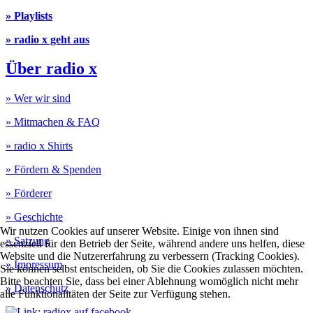
» Playlists
» radio x geht aus
Über radio x
» Wer wir sind
» Mitmachen & FAQ
» radio x Shirts
» Fördern & Spenden
» Förderer
» Geschichte
Wir nutzen Cookies auf unserer Website. Einige von ihnen sind
» Satzung
essenziell für den Betrieb der Seite, während andere uns helfen, diese
Website und die Nutzererfahrung zu verbessern (Tracking Cookies).
» Impressum
Sie können selbst entscheiden, ob Sie die Cookies zulassen möchten.
Bitte beachten Sie, dass bei einer Ablehnung womöglich nicht mehr
» Datenschutz
alle Funktionalitäten der Seite zur Verfügung stehen.