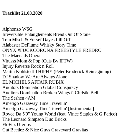
Tracklist 21.03.2020
Alphonzo WSG
Irreversible Entanglements Bread Out Of Stone
Tom Misch & Yussef Dayes Lift Off
Alabaster DePlume Whisky Story Time
ONYX #FUCKCORONA FREESTYLE FREDRO
The Maenads Opera
Virusss Mom & Pop (Cuts By IFTW)
Injury Reverse Rock n Roll
Martin Kohlstedt THIPHY (Peter Broderick Reimagining)
DJ Shadow We Are Always Alone
EL MICHELS AFFAIR RUBIX
Auditors Domination Global Conspiracy
Auditors Domination Broken Wings ft Christie Bell
The Seshen 4AM
Amerigo Gazaway Time Travellin'
Amerigo Gazaway Time Travellin' [Instrumental]
Royce Da 5'9" Young World (feat. Vince Staples & G Perico)
The Leonard Simpson Duo Bricks
FloFilz Uferlos
Cut Beetlez & Nice Guys Graveyard Gravitas