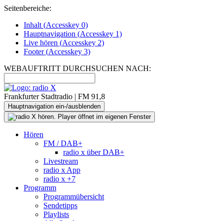
Seitenbereiche:
Inhalt (
Accesskey
0)
Hauptnavigation (
Accesskey
1)
Live
hören (
Accesskey
2)
Footer
(
Accesskey
3)
WEBAUFTRITT DURCHSUCHEN NACH:
Frankfurter Stadtradio | FM 91,8
Hauptnavigation ein-/ausblenden
Hören
FM / DAB+
radio x über DAB+
Livestream
radio x App
radio x +7
Programm
Programmübersicht
Sendetipps
Playlists