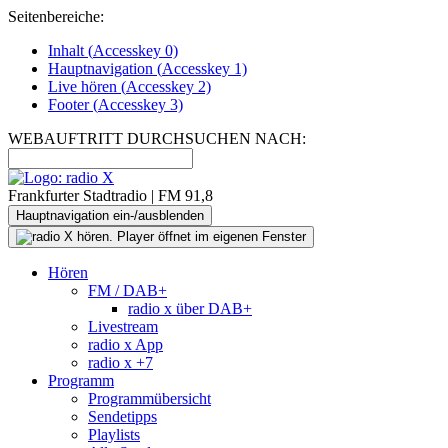
Seitenbereiche:
Inhalt (
Accesskey
0)
Hauptnavigation (
Accesskey
1)
Live
hören (
Accesskey
2)
Footer
(
Accesskey
3)
WEBAUFTRITT DURCHSUCHEN NACH:
Frankfurter Stadtradio | FM 91,8
Hauptnavigation ein-/ausblenden
Hören
FM / DAB+
radio x über DAB+
Livestream
radio x App
radio x +7
Programm
Programmübersicht
Sendetipps
Playlists