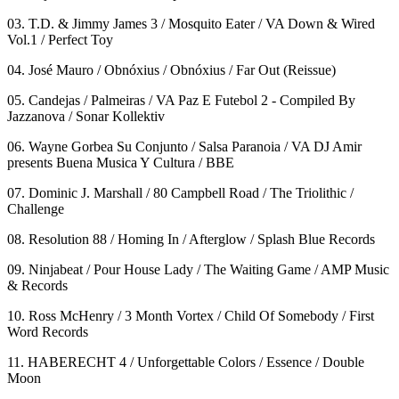
03. T.D. & Jimmy James 3 / Mosquito Eater / VA Down & Wired
Vol.1 / Perfect Toy
04. José Mauro / Obnóxius / Obnóxius / Far Out (Reissue)
05. Candejas / Palmeiras / VA Paz E Futebol 2 - Compiled By
Jazzanova / Sonar Kollektiv
06. Wayne Gorbea Su Conjunto / Salsa Paranoia / VA DJ Amir
presents Buena Musica Y Cultura / BBE
07. Dominic J. Marshall / 80 Campbell Road / The Triolithic /
Challenge
08. Resolution 88 / Homing In / Afterglow / Splash Blue Records
09. Ninjabeat / Pour House Lady / The Waiting Game / AMP Music
& Records
10. Ross McHenry / 3 Month Vortex / Child Of Somebody / First
Word Records
11. HABERECHT 4 / Unforgettable Colors / Essence / Double
Moon