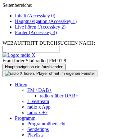
Seitenbereiche:
Inhalt (
Accesskey
0)
Hauptnavigation (
Accesskey
1)
Live
hören (
Accesskey
2)
Footer
(
Accesskey
3)
WEBAUFTRITT DURCHSUCHEN NACH:
Frankfurter Stadtradio | FM 91,8
Hauptnavigation ein-/ausblenden
Hören
FM / DAB+
radio x über DAB+
Livestream
radio x App
radio x +7
Programm
Programmübersicht
Sendetipps
Playlists