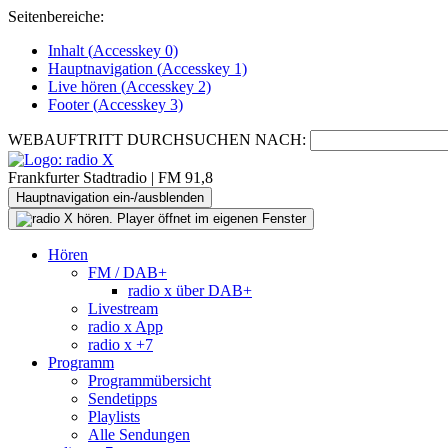
Seitenbereiche:
Inhalt (
Accesskey
0)
Hauptnavigation (
Accesskey
1)
Live
hören (
Accesskey
2)
Footer
(
Accesskey
3)
WEBAUFTRITT DURCHSUCHEN NACH:
Frankfurter Stadtradio | FM 91,8
Hauptnavigation ein-/ausblenden
Hören
FM / DAB+
radio x über DAB+
Livestream
radio x App
radio x +7
Programm
Programmübersicht
Sendetipps
Playlists
Alle Sendungen