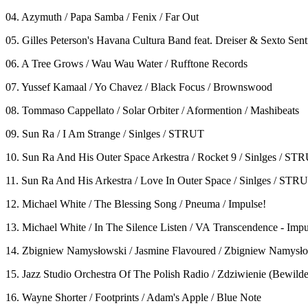
04. Azymuth / Papa Samba / Fenix / Far Out
05. Gilles Peterson's Havana Cultura Band feat. Dreiser & Sexto Se
06. A Tree Grows / Wau Wau Water / Rufftone Records
07. Yussef Kamaal / Yo Chavez / Black Focus / Brownswood
08. Tommaso Cappellato / Solar Orbiter / Aformention / Mashibeats
09. Sun Ra / I Am Strange / Sinlges / STRUT
10. Sun Ra And His Outer Space Arkestra / Rocket 9 / Sinlges / ST
11. Sun Ra And His Arkestra / Love In Outer Space / Sinlges / STR
12. Michael White / The Blessing Song / Pneuma / Impulse!
13. Michael White / In The Silence Listen / VA Transcendence - Impu
14. Zbigniew Namysłowski ‎/ Jasmine Flavoured / Zbigniew Namysło
15. Jazz Studio Orchestra Of The Polish Radio ‎/ Zdziwienie (Bewild
16. Wayne Shorter / Footprints / Adam's Apple / Blue Note