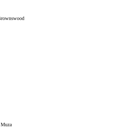
/ Brownswood
a Muza