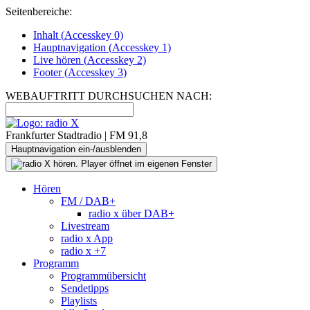
Seitenbereiche:
Inhalt (
Accesskey
0)
Hauptnavigation (
Accesskey
1)
Live
hören (
Accesskey
2)
Footer
(
Accesskey
3)
WEBAUFTRITT DURCHSUCHEN NACH:
Frankfurter Stadtradio | FM 91,8
Hauptnavigation ein-/ausblenden
Hören
FM / DAB+
radio x über DAB+
Livestream
radio x App
radio x +7
Programm
Programmübersicht
Sendetipps
Playlists