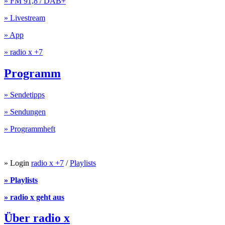
» FM 91,8 / DAB+
» Livestream
» App
» radio x +7
Programm
» Sendetipps
» Sendungen
» Programmheft
» Login
radio x +7
/
Playlists
» Playlists
» radio x geht aus
Über radio x