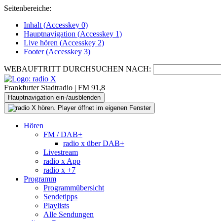
Seitenbereiche:
Inhalt (
Accesskey
0)
Hauptnavigation (
Accesskey
1)
Live
hören (
Accesskey
2)
Footer
(
Accesskey
3)
WEBAUFTRITT DURCHSUCHEN NACH:
Frankfurter Stadtradio | FM 91,8
Hauptnavigation ein-/ausblenden
Hören
FM / DAB+
radio x über DAB+
Livestream
radio x App
radio x +7
Programm
Programmübersicht
Sendetipps
Playlists
Alle Sendungen