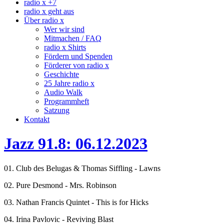
radio x +7
radio x geht aus
Über radio x
Wer wir sind
Mitmachen / FAQ
radio x Shirts
Fördern und Spenden
Förderer von radio x
Geschichte
25 Jahre radio x
Audio Walk
Programmheft
Satzung
Kontakt
Jazz 91.8: 06.12.2023
01. Club des Belugas & Thomas Siffling - Lawns
02. Pure Desmond - Mrs. Robinson
03. Nathan Francis Quintet - This is for Hicks
04. Irina Pavlovic - Reviving Blast