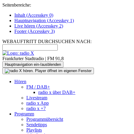
Seitenbereiche:
Inhalt (
Accesskey
0)
Hauptnavigation (
Accesskey
1)
Live
hören (
Accesskey
2)
Footer
(
Accesskey
3)
WEBAUFTRITT DURCHSUCHEN NACH:
Frankfurter Stadtradio | FM 91,8
Hauptnavigation ein-/ausblenden
Hören
FM / DAB+
radio x über DAB+
Livestream
radio x App
radio x +7
Programm
Programmübersicht
Sendetipps
Playlists