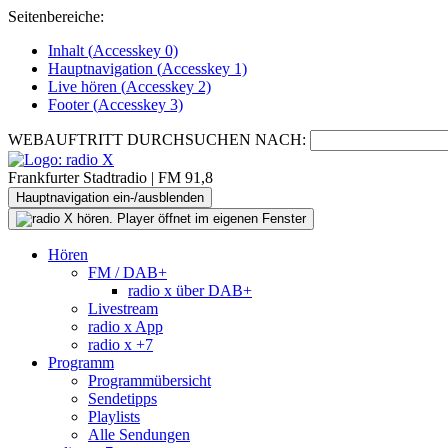
Seitenbereiche:
Inhalt (
Accesskey
0)
Hauptnavigation (
Accesskey
1)
Live
hören (
Accesskey
2)
Footer
(
Accesskey
3)
WEBAUFTRITT DURCHSUCHEN NACH:
Frankfurter Stadtradio | FM 91,8
Hauptnavigation ein-/ausblenden
Hören
FM / DAB+
radio x über DAB+
Livestream
radio x App
radio x +7
Programm
Programmübersicht
Sendetipps
Playlists
Alle Sendungen