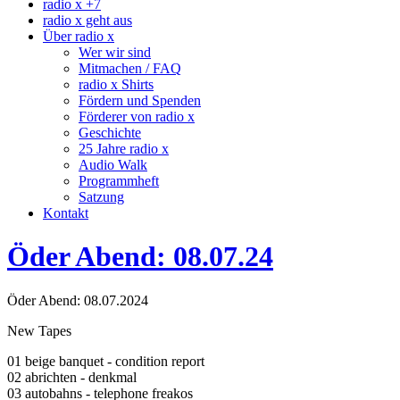
radio x +7
radio x geht aus
Über radio x
Wer wir sind
Mitmachen / FAQ
radio x Shirts
Fördern und Spenden
Förderer von radio x
Geschichte
25 Jahre radio x
Audio Walk
Programmheft
Satzung
Kontakt
Öder Abend: 08.07.24
Öder Abend: 08.07.2024
New Tapes
01 beige banquet - condition report
02 abrichten - denkmal
03 autobahns - telephone freakos