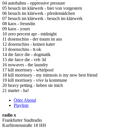
04 autobahns - oppressive pressure
05 besuch im klärwerk - bier von vorgestern
06 besuch im klärwerk - pferdemädchen
07 besuch im klärwerk - besuch im klärwerk
08 kaos - freundin
09 kaos - yours
10 zero percent apr - midnight
11 dosenschiss - der traum ist aus
12 dosenschiss - keinen kater
13 dosenschiss - tt-ok
14 die farce die - dogmatik
15 die farce die - veb 3d
16 nowaves - the laundry
17 kill morrissey - whirlpool
18 kill morrissey - my mimosis is my new best friend
19 kill morrissey - vive la kommune
20 heavy petting - lieben sie mich
21 marter - ha!
Öder Abend
Playlists
radio x
Frankfurter Stadtradio
Kurfürstenstraße 18 HH