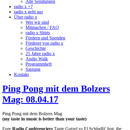
Alle Sendungen
radio x +7
radio x geht aus
Über radio x
Wer wir sind
Mitmachen / FAQ
radio x Shirts
Fördern und Spenden
Förderer von radio x
Geschichte
25 Jahre radio x
Audio Walk
Programmheft
Satzung
Kontakt
Ping Pong mit dem Bolzers
Mag: 08.04.17
Ping Pong mit dem Bolzers Mag
(my taste in music is better than your taste)
Eure
Radio Conférenciers
Tante Gutzel vs El Schíndlà' feat. the