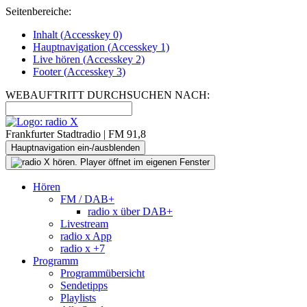
Seitenbereiche:
Inhalt (
Accesskey
0)
Hauptnavigation (
Accesskey
1)
Live
hören (
Accesskey
2)
Footer
(
Accesskey
3)
WEBAUFTRITT DURCHSUCHEN NACH:
Frankfurter Stadtradio | FM 91,8
Hauptnavigation ein-/ausblenden
Hören
FM / DAB+
radio x über DAB+
Livestream
radio x App
radio x +7
Programm
Programmübersicht
Sendetipps
Playlists